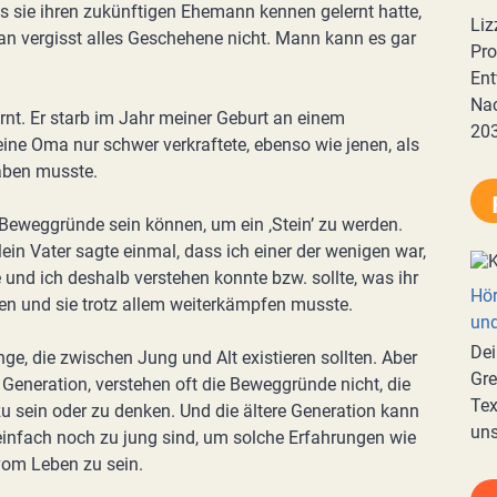
ls sie ihren zukünftigen Ehemann kennen gelernt hatte,
Liz
n vergisst alles Geschehene nicht. Mann kann es gar
Pro
Ent
Nac
nt. Er starb im Jahr meiner Geburt an einem
20
eine Oma nur schwer verkraftete, ebenso wie jenen, als
raben musste.
s Beweggründe sein können, um ein ‚Stein’ zu werden.
ein Vater sagte einmal, dass ich einer der wenigen war,
 und ich deshalb verstehen konnte bzw. sollte, was ihr
Hör
gen und sie trotz allem weiterkämpfen musste.
und
Dei
nge, die zwischen Jung und Alt existieren sollten. Aber
Gre
ge Generation, verstehen oft die Beweggründe nicht, die
Tex
zu sein oder zu denken. Und die ältere Generation kann
uns
 einfach noch zu jung sind, um solche Erfahrungen wie
vom Leben zu sein.