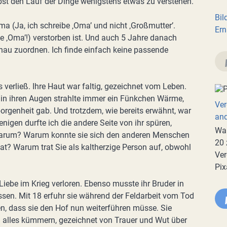
bst den Lauf der Dinge wenigstens etwas zu verstehen.
Bil
Oma (Ja, ich schreibe ‚Oma’ und nicht ‚Großmutter’.
Ern
e ‚Oma’!) verstorben ist. Und auch 5 Jahre danach
nau zuordnen. Ich finde einfach keine passende
 verließ. Ihre Haut war faltig, gezeichnet vom Leben.
 in ihren Augen strahlte immer ein Fünkchen Wärme,
Ver
rgenheit gab. Und trotzdem, wie bereits erwähnt, war
an
wenigen durfte ich die andere Seite von ihr spüren,
War
warum? Warum konnte sie sich den anderen Menschen
20 
 hat? Warum trat Sie als kaltherzige Person auf, obwohl
Ver
Pix
e Liebe im Krieg verloren. Ebenso musste ihr Bruder in
sen. Mit 18 erfuhr sie während der Feldarbeit vom Tod
ilten, dass sie den Hof nun weiterführen müsse. Sie
m alles kümmern, gezeichnet von Trauer und Wut über