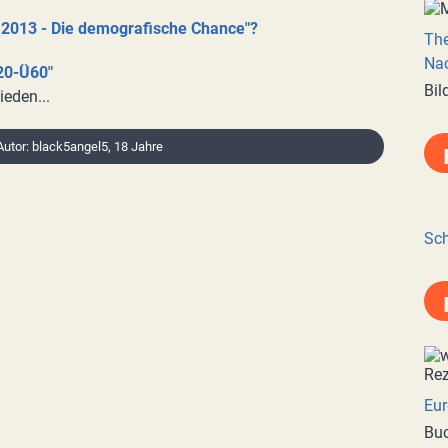
 2013 - Die demografische Chance"?
Th
Nac
20-Ü60"
Bil
ieden...
 Autor: black5angel5, 18 Jahre
Sch
Eur
Buc