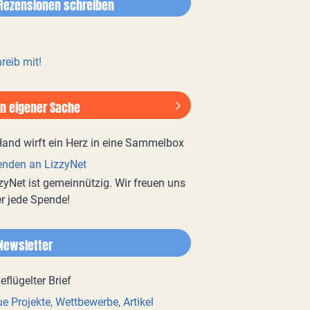
Rezensionen schreiben
reib mit!
In eigener Sache
nden an LizzyNet
zyNet ist gemeinnützig. Wir freuen uns
r jede Spende!
Newsletter
e Projekte, Wettbewerbe, Artikel