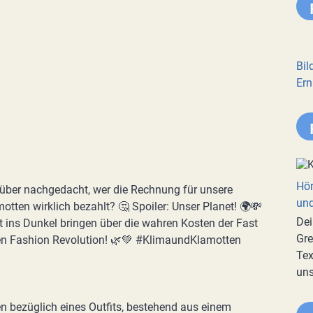
Bil
Ern
Hör
über nachgedacht, wer die Rechnung für unsere
und
otten wirklich bezahlt? 🤔 Spoiler: Unser Planet! 🌍💸
Dei
t ins Dunkel bringen über die wahren Kosten der Fast
Gre
hen Fashion Revolution! 🌿💚 #KlimaundKlamotten
Tex
uns
 bezüglich eines Outfits, bestehend aus einem