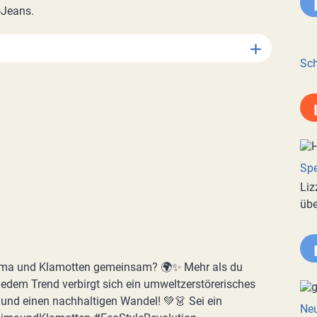
-Jeans.
Sch
Spe
Liz
übe
ma und Klamotten gemeinsam? 🌍✨ Mehr als du
 jedem Trend verbirgt sich ein umweltzerstörerisches
und einen nachhaltigen Wandel! 💚👗 Sei ein
Neu