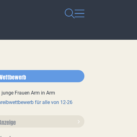
Wettbewerb
reibwettbewerb für alle von 12-26
Anzeige