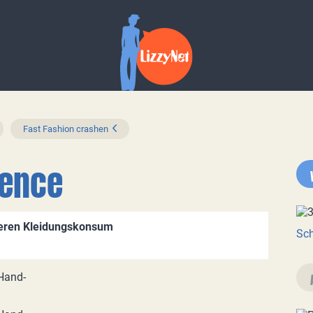
Fast Fashion crashen
rence
heren Kleidungskonsum
Sch