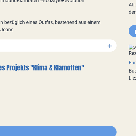
#KlimaundKlamotten #EcoStyleRevolution
Abo
de
 bezüglich eines Outfits, bestehend aus einem
-Jeans.
Eur
es Projekts
"Klima & Klamotten"
Buc
Liz