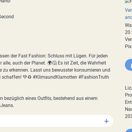
Ver
an
War
20 
Ver
Pix
issen der Fast Fashion: Schluss mit Lügen. Für jeden
 alle, auch der Planet. 🌍🤔 Es ist Zeit, die Wahrheit
fe zu erkennen. Lasst uns bewusster konsumieren und
 schaffen! 💚♻️ #KlimaundKlamotten #FashionTruth
Liz
Pro
 bezüglich eines Outfits, bestehend aus einem
Ent
-Jeans.
Nac
20