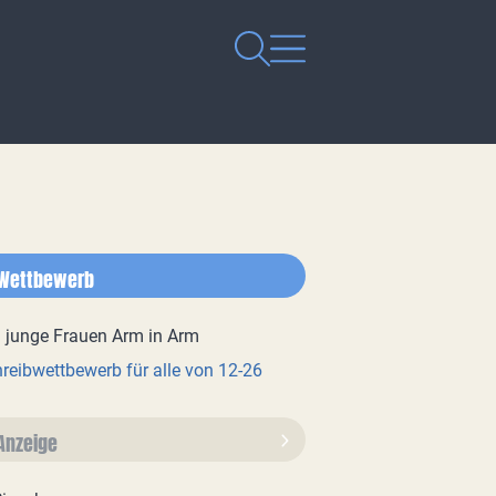
Wettbewerb
reibwettbewerb für alle von 12-26
Anzeige