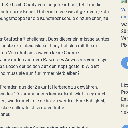
t. Seit sich Charly von ihr getrennt hat, fehlt ihr die
Ver
ion für neue Kunst. Dabei ist diese wichtiger denn je, da
an
erbungsmappe für die Kunsthochschule einzureichen, zu
War
20 
Ver
er Grafschaft ehelichen. Dass dieser ein missgelauntes
Pix
eringsten zu interessieren. Lucy hat sich mit ihrem
ren Vater hat sie sowieso keine Chance.
stände mitten auf dem Rasen des Anwesens von Lucys
das Leben der beiden auf den Kopf gestellt: Wie ist
d muss sie nun für immer hierbleiben?
Liz
en Fremden aus der Zukunft Herberge zu gewähren.
Pro
en des 19. Jahrhunderts kennenlernt, wird Lucy durch
Ent
, wieder mehr sie selbst zu werden. Eine Fähigkeit,
Nac
icksen allmählich verloren hatte.
20
äher.