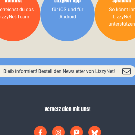
Kontakt
LizzyNet App
Spenden
erreichst du das
für iOS und für
So könnt ihr
izzyNet-Team
Android
LizzyNet
unterstützen
Bleib informiert! Bestell den Newsletter von LizzyNet!
Vernetz dich mit uns!