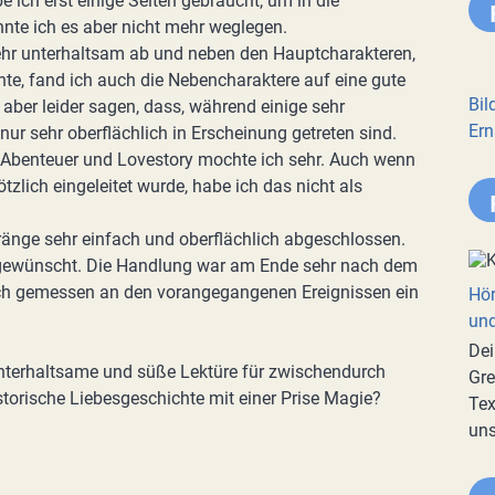
 ich erst einige Seiten gebraucht, um in die
te ich es aber nicht mehr weglegen.
ehr unterhaltsam ab und neben den Hauptcharakteren,
nte, fand ich auch die Nebencharaktere auf eine gute
Bil
 aber leider sagen, dass, während einige sehr
Ern
nur sehr oberflächlich in Erscheinung getreten sind.
 Abenteuer und Lovestory mochte ich sehr. Auch wenn
tzlich eingeleitet wurde, habe ich das nicht als
ränge sehr einfach und oberflächlich abgeschlossen.
 gewünscht. Die Handlung war am Ende sehr nach dem
 ich gemessen an den vorangegangenen Ereignissen ein
Hör
und
Dei
unterhaltsame und süße Lektüre für zwischendurch
Gre
torische Liebesgeschichte mit einer Prise Magie?
Tex
uns