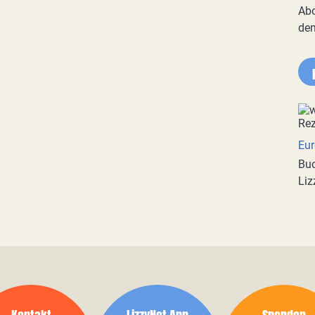
Abo
de
Eur
Buc
Liz