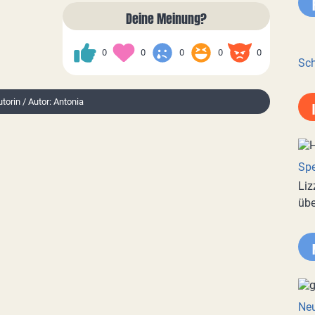
Deine Meinung?
0
0
0
0
0
Sch
torin / Autor: Antonia
Spe
Liz
übe
Neu