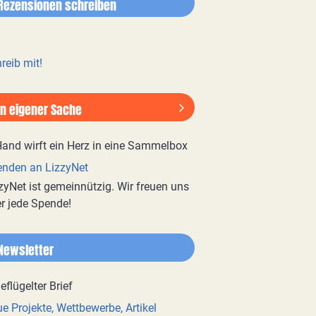
Rezensionen schreiben
reib mit!
In eigener Sache
nden an LizzyNet
zyNet ist gemeinnützig. Wir freuen uns
r jede Spende!
Newsletter
e Projekte, Wettbewerbe, Artikel