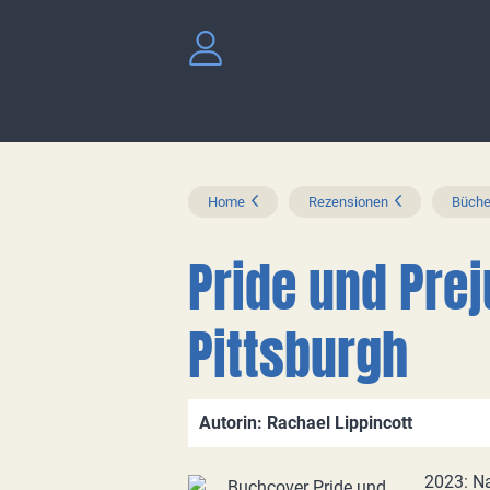
Home
Rezensionen
Büche
Pride und Pre
Pittsburgh
Autorin: Rachael Lippincott
2023: Na