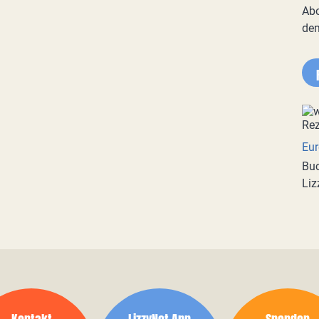
Abo
de
Eur
Buc
Liz