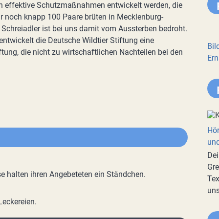
h effektive Schutzmaßnahmen entwickelt werden, die
ur noch knapp 100 Paare brüten in Mecklenburg-
chreiadler ist bei uns damit vom Aussterben bedroht.
twickelt die Deutsche Wildtier Stiftung eine
Bil
ung, die nicht zu wirtschaftlichen Nachteilen bei den
Ern
Hör
und
Dei
Gre
 halten ihren Angebeteten ein Ständchen.
Tex
uns
Leckereien.