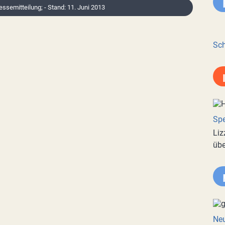
ressemitteilung; - Stand: 11. Juni 2013
Sch
Spe
Liz
übe
Neu