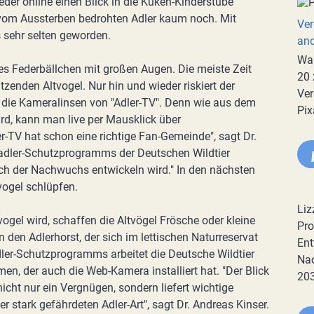
jeder online einen Blick in die Küken-Kinderstube
 vom Aussterben bedrohten Adler kaum noch. Mit
Ver
s sehr selten geworden.
an
War
es Federbällchen mit großen Augen. Die meiste Zeit
20 
zenden Altvogel. Nur hin und wieder riskiert der
Ver
in die Kameralinsen von "Adler-TV". Denn wie aus dem
Pix
ird, kann man live per Mausklick über
r-TV hat schon eine richtige Fan-Gemeinde", sagt Dr.
iadler-Schutzprogramms der Deutschen Wildtier
sich der Nachwuchs entwickeln wird." In den nächsten
vogel schlüpfen.
Liz
gel wird, schaffen die Altvögel Frösche oder kleine
Pro
den Adlerhorst, der sich im lettischen Naturreservat
Ent
ler-Schutzprogramms arbeitet die Deutsche Wildtier
Nac
en, der auch die Web-Kamera installiert hat. "Der Blick
20
nicht nur ein Vergnügen, sondern liefert wichtige
 stark gefährdeten Adler-Art", sagt Dr. Andreas Kinser.