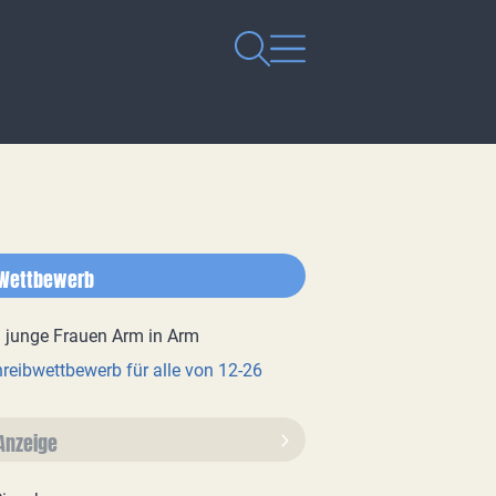
Wettbewerb
reibwettbewerb für alle von 12-26
Anzeige