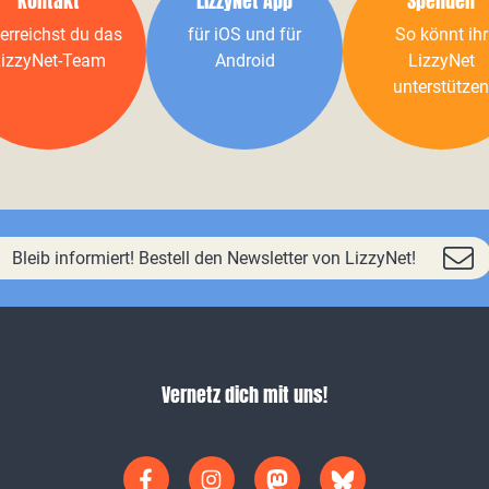
Kontakt
LizzyNet App
Spenden
erreichst du das
für iOS und für
So könnt ihr
izzyNet-Team
Android
LizzyNet
unterstützen
Bleib informiert! Bestell den Newsletter von LizzyNet!
Vernetz dich mit uns!