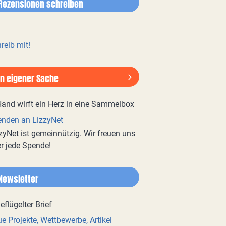
Rezensionen schreiben
reib mit!
In eigener Sache
nden an LizzyNet
zyNet ist gemeinnützig. Wir freuen uns
r jede Spende!
Newsletter
e Projekte, Wettbewerbe, Artikel