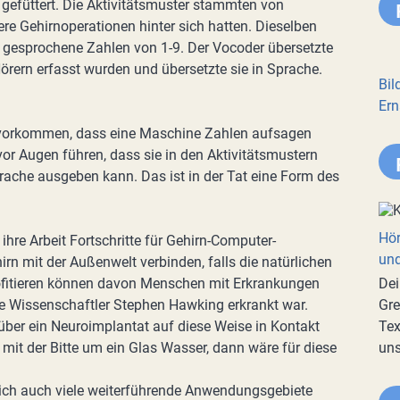
gefüttert. Die Aktivitätsmuster stammten von
ere Gehirnoperationen hinter sich hatten. Dieselben
 gesprochene Zahlen von 1-9. Der Vocoder übersetzte
Hörern erfasst wurden und übersetzte sie in Sprache.
Bil
Ern
 vorkommen, dass eine Maschine Zahlen aufsagen
or Augen führen, dass sie in den Aktivitätsmustern
rache ausgeben kann. Das ist in der Tat eine Form des
Hör
ihre Arbeit Fortschritte für Gehirn-Computer-
und
irn mit der Außenwelt verbinden, falls die natürlichen
rofitieren können davon Menschen mit Erkrankungen
Dei
e Wissenschaftler Stephen Hawking erkrankt war.
Gre
über ein Neuroimplantat auf diese Weise in Kontakt
Tex
 mit der Bitte um ein Glas Wasser, dann wäre für diese
uns
lich auch viele weiterführende Anwendungsgebiete