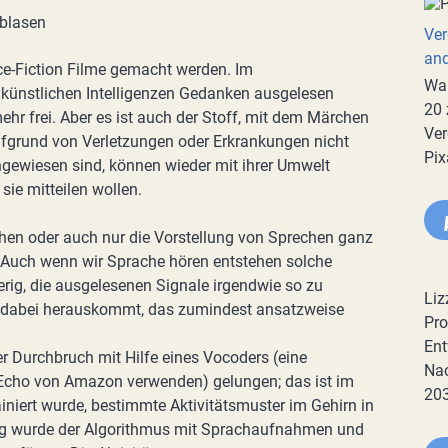
Ver
an
nce-Fiction Filme gemacht werden. Im
War
künstlichen Intelligenzen Gedanken ausgelesen
20 
hr frei. Aber es ist auch der Stoff, mit dem Märchen
Ver
fgrund von Verletzungen oder Erkrankungen nicht
Pix
gewiesen sind, können wieder mit ihrer Umwelt
ie mitteilen wollen.
chen oder auch nur die Vorstellung von Sprechen ganz
 Auch wenn wir Sprache hören entstehen solche
erig, die ausgelesenen Signale irgendwie so zu
Liz
s dabei herauskommt, das zumindest ansatzweise
Pro
Ent
 Durchbruch mit Hilfe eines Vocoders (eine
Nac
r Echo von Amazon verwenden) gelungen; das ist im
20
rainiert wurde, bestimmte Aktivitätsmuster im Gehirn in
ing wurde der Algorithmus mit Sprachaufnahmen und