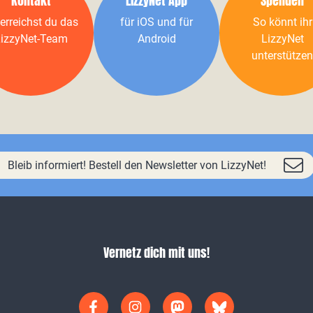
Kontakt
LizzyNet App
Spenden
erreichst du das
für iOS und für
So könnt ihr
izzyNet-Team
Android
LizzyNet
unterstützen
Bleib informiert! Bestell den Newsletter von LizzyNet!
Vernetz dich mit uns!