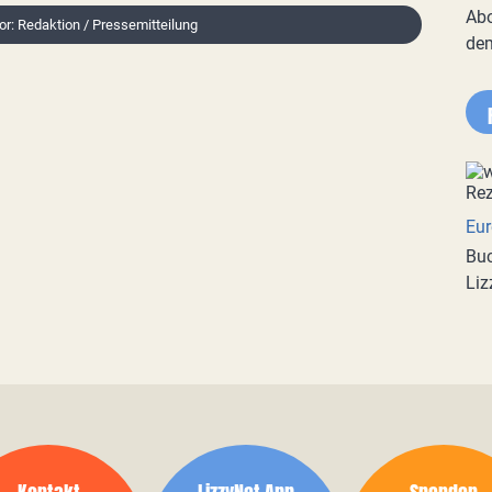
Abo
tor: Redaktion / Pressemitteilung
de
Eur
Buc
Liz