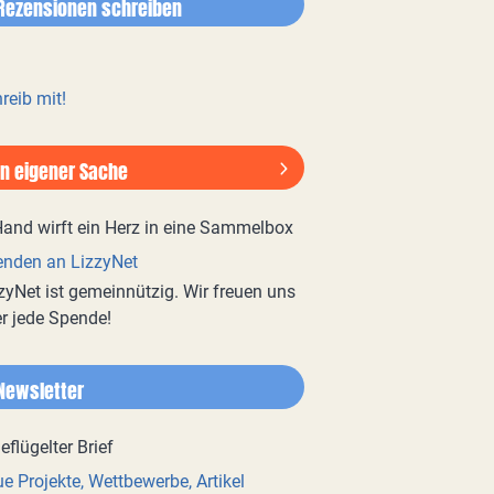
Rezensionen schreiben
reib mit!
In eigener Sache
nden an LizzyNet
zyNet ist gemeinnützig. Wir freuen uns
r jede Spende!
Newsletter
e Projekte, Wettbewerbe, Artikel