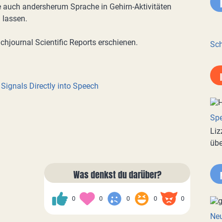
e auch andersherum Sprache in Gehirn-Aktivitäten
 lassen.
chjournal Scientific Reports erschienen.
Sch
Signals Directly into Speech
Spe
Liz
übe
Was denkst du darüber?
0
0
0
0
0
Neu