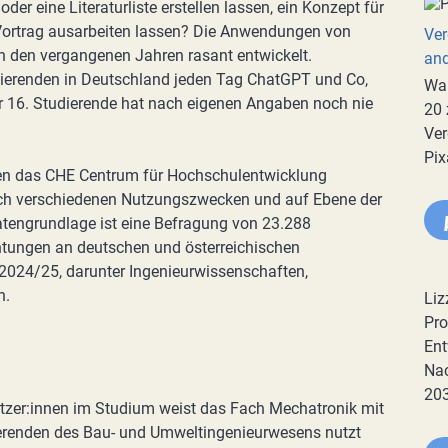
oder eine Literaturliste erstellen lassen, ein Konzept für
 Vortrag ausarbeiten lassen? Die Anwendungen von
Ver
 in den vergangenen Jahren rasant entwickelt.
an
udierenden in Deutschland jeden Tag ChatGPT und Co,
War
r 16. Studierende hat nach eigenen Angaben noch nie
20 
Ver
Pix
den das CHE Centrum für Hochschulentwicklung
nach verschiedenen Nutzungszwecken und auf Ebene der
tengrundlage ist eine Befragung von 23.288
htungen an deutschen und österreichischen
024/25, darunter Ingenieurwissenschaften,
n.
Liz
Pro
Ent
Nac
20
utzer:innen im Studium weist das Fach Mechatronik mit
ierenden des Bau- und Umweltingenieurwesens nutzt