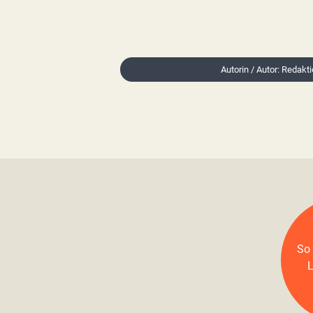
Autorin / Autor: Redakt
So 
L