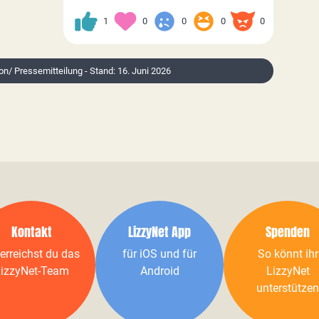
1
0
0
0
0
ion/ Pressemitteilung - Stand: 16. Juni 2026
Kontakt
LizzyNet App
Spenden
erreichst du das
für iOS und für
So könnt ihr
izzyNet-Team
Android
LizzyNet
unterstützen