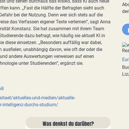
st und sehen durchaus das Risiko, dass KI auch neue
Abo
en kann. „Fast die Hälfte der Befragten sieht auch
de
Gefahr bei der Nutzung. Denn wer sich stets auf die
weise das Verfassen eigener Texte verlernen“, sagt Anna
ersität Konstanz. Sie hat zusammen mit ihrem Team
udierende dazu befragt, wie häufig sie aktuell KI in
ie diese einsetzen. „Besonders auffällig war dabei,
ch ausfielen, unabhängig davon, wie oft der oder die
se und andere Auswertungen verweisen auf einen
Eur
nologie unter Studierenden“, ergänzt sie.
Buc
Liz
68
itaet/aktuelles-und-medien/aktuelle-
-intelligenz-durchs-studium/
Was denkst du darüber?