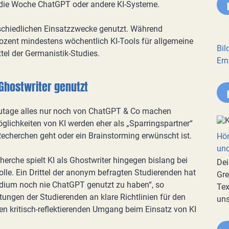
 die Woche ChatGPT oder andere KI-Systeme.
rschiedlichen Einsatzzwecke genutzt. Während
ozent mindestens wöchentlich KI-Tools für allgemeine
Bil
ttel der Germanistik-Studies.
Ern
 Ghostwriter genutzt
zutage alles nur noch von ChatGPT & Co machen
öglichkeiten von KI werden eher als „Sparringspartner“
echerchen geht oder ein Brainstorming erwünscht ist.
Hör
und
cherche spielt KI als Ghostwriter hingegen bislang bei
Dei
lle. Ein Drittel der anonym befragten Studierenden hat
Gre
udium noch nie ChatGPT genutzt zu haben“, so
Tex
ngen der Studierenden an klare Richtlinien für den
uns
n kritisch-reflektierenden Umgang beim Einsatz von KI