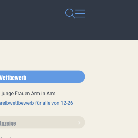
Wettbewerb
reibwettbewerb für alle von 12-26
Anzeige