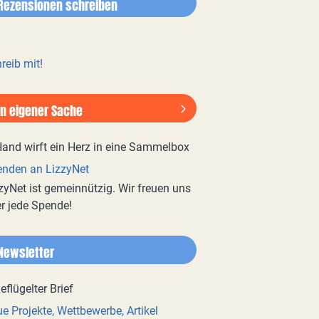
Rezensionen schreiben
reib mit!
In eigener Sache
nden an LizzyNet
zyNet ist gemeinnützig. Wir freuen uns
r jede Spende!
Newsletter
e Projekte, Wettbewerbe, Artikel