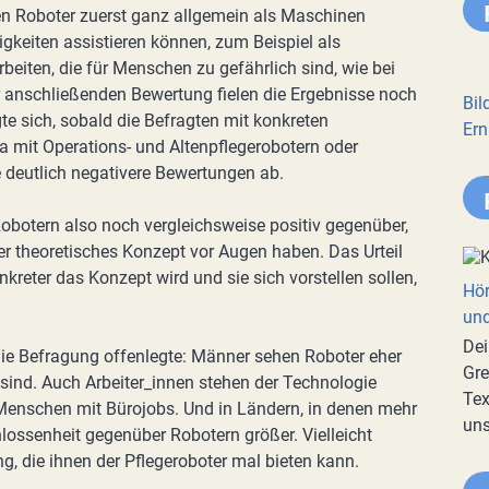
en Roboter zuerst ganz allgemein als Maschinen
tigkeiten assistieren können, zum Beispiel als
beiten, die für Menschen zu gefährlich sind, wie bei
r anschließenden Bewertung fielen die Ergebnisse noch
Bil
igte sich, sobald die Befragten mit konkreten
Ern
 mit Operations- und Altenpflegerobotern oder
 deutlich negativere Bewertungen ab.
obotern also noch vergleichsweise positiv gegenüber,
er theoretisches Konzept vor Augen haben. Das Urteil
nkreter das Konzept wird und sie sich vorstellen sollen,
Hör
und
Dei
die Befragung offenlegte: Männer sehen Roboter eher
Gre
 sind. Auch Arbeiter_innen stehen der Technologie
Tex
enschen mit Bürojobs. Und in Ländern, in denen mehr
uns
hlossenheit gegenüber Robotern größer. Vielleicht
g, die ihnen der Pflegeroboter mal bieten kann.