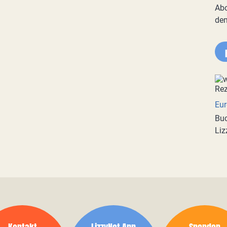
Abo
de
Eur
Buc
Liz