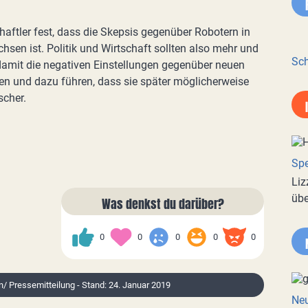
chaftler fest, dass die Skepsis gegenüber Robotern in
en ist. Politik und Wirtschaft sollten also mehr und
Sch
 damit die negativen Einstellungen gegenüber neuen
n und dazu führen, dass sie später möglicherweise
scher.
Spe
Liz
übe
Was denkst du darüber?
0
0
0
0
0
on/ Pressemitteilung - Stand: 24. Januar 2019
Neu