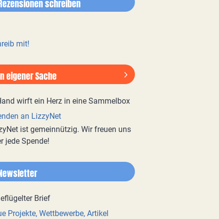
Rezensionen schreiben
reib mit!
In eigener Sache
nden an LizzyNet
zyNet ist gemeinnützig. Wir freuen uns
r jede Spende!
Newsletter
e Projekte, Wettbewerbe, Artikel