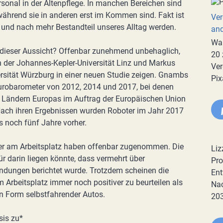
rsonal in der Altenpflege. In manchen Bereichen sind
ährend sie in anderen erst im Kommen sind. Fakt ist
Ver
und nach mehr Bestandteil unseres Alltag werden.
an
War
 dieser Aussicht? Offenbar zunehmend unbehaglich,
20 
der Johannes-Kepler-Universität Linz und Markus
Ver
ersität Würzburg in einer neuen Studie zeigen. Gnambs
Pix
Eurobarometer von 2012, 2014 und 2017, bei denen
 Ländern Europas im Auftrag der Europäischen Union
Nach ihren Ergebnissen wurden Roboter im Jahr 2017
ls noch fünf Jahre vorher.
er am Arbeitsplatz haben offenbar zugenommen. Die
Liz
r darin liegen könnte, dass vermehrt über
Pro
ndungen berichtet wurde. Trotzdem scheinen die
Ent
Arbeitsplatz immer noch positiver zu beurteilen als
Nac
in Form selbstfahrender Autos.
20
sis zu*