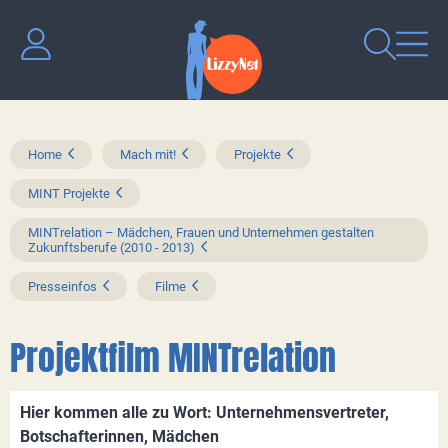
Home
Mach mit!
Projekte
MINT Projekte
MINTrelation – Mädchen, Frauen und Unternehmen gestalten
Zukunftsberufe (2010 - 2013)
Presseinfos
Filme
Projektfilm MINTrelation
Hier kommen alle zu Wort: Unternehmensvertreter,
Botschafterinnen, Mädchen