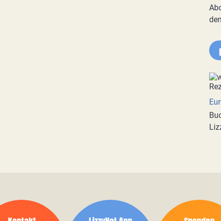
Abo
de
Eur
Buc
Liz