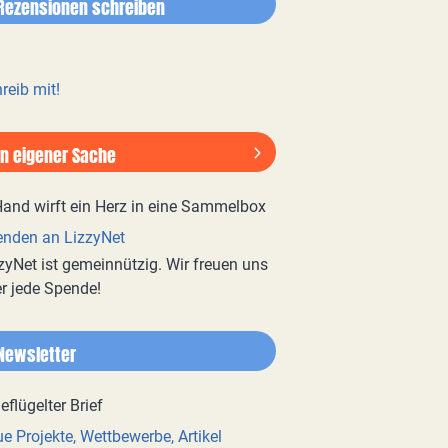
Rezensionen schreiben
reib mit!
In eigener Sache
nden an LizzyNet
zyNet ist gemeinnützig. Wir freuen uns
r jede Spende!
Newsletter
e Projekte, Wettbewerbe, Artikel