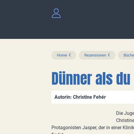
Home
Rezensionen
Büche
Dünner als du
Autorin: Christine Fehér
Die Juge
Christin
Protagonisten Jasper, der in einer Klin