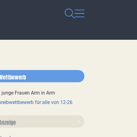
Wettbewerb
reibwettbewerb für alle von 12-26
Anzeige