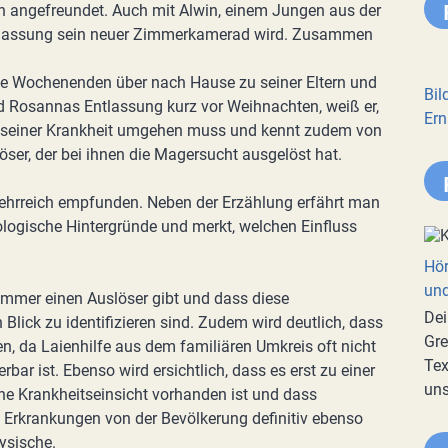
n angefreundet. Auch mit Alwin, einem Jungen aus der
ntlassung sein neuer Zimmerkamerad wird. Zusammen
die Wochenenden über nach Hause zu seiner Eltern und
Bil
nd Rosannas Entlassung kurz vor Weihnachten, weiß er,
Ern
it seiner Krankheit umgehen muss und kennt zudem von
ser, der bei ihnen die Magersucht ausgelöst hat.
 lehrreich empfunden. Neben der Erzählung erfährt man
logische Hintergründe und merkt, welchen Einfluss
Hör
und
 immer einen Auslöser gibt und dass diese
Dei
 Blick zu identifizieren sind. Zudem wird deutlich, dass
Gre
en, da Laienhilfe aus dem familiären Umkreis oft nicht
Tex
rbar ist. Ebenso wird ersichtlich, dass es erst zu einer
uns
ne Krankheitseinsicht vorhanden ist und dass
Erkrankungen von der Bevölkerung definitiv ebenso
ysische.