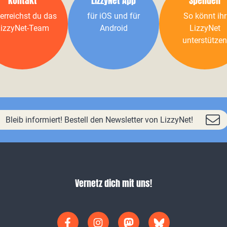
Kontakt
LizzyNet App
Spenden
erreichst du das
für iOS und für
So könnt ihr
izzyNet-Team
Android
LizzyNet
unterstützen
Bleib informiert! Bestell den Newsletter von LizzyNet!
Vernetz dich mit uns!