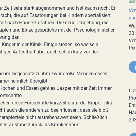
zer Zeit sehr stark abgenommen und isst kaum noch. Er
Ver
bracht, die auf Essstörungen bei Kindern spezialisiert
an
r mit nach Hause zu fahren. Die neue Umgebung, die
War
pien und Einzelgespräche mit der Psychologin stellen
20 
rung dar.
Ver
inder in der Klinik. Einige stehen, so wie sein
Pix
gen Aufenthalt aber auch schon kurz vor der
 die im Gegensatz zu ihm zwar große Mengen essen
mmer heimlich übergibt.
Kochen und Essen geht es Jasper mit der Zeit immer
Liz
rtschritte.
Pro
ehen diese Fortschritte kurzzeitig auf der Kippe. Tilia
Ent
cht auch die anderen zu beeinflussen, dass sie bloß
Nac
rapieziele nicht erstrebenswert seien. Schließlich
20
ichen Zustand zurück ins Krankenhaus.