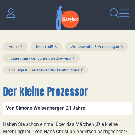
Home
Mach mit!
Wettbewerbe & Verlosungen
FutureBrain - der Schreibwettbewerb
100 Tage KI - Ausgewählte Einsendungen
Der kleine Prozessor
Von Simone Weisenberger, 21 Jahre
Haben Sie schon einmal über das Märchen „Die kleine
Meerjungfrau“ von Hans Christian Andersen nachgedacht?