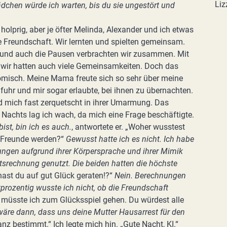
Liz
hen würde ich warten, bis du sie ungestört und
holprig, aber je öfter Melinda, Alexander und ich etwas
 Freundschaft. Wir lernten und spielten gemeinsam.
r und auch die Pausen verbrachten wir zusammen. Mit
d wir hatten auch viele Gemeinsamkeiten. Doch das
komisch. Meine Mama freute sich so sehr über meine
fuhr und mir sogar erlaubte, bei ihnen zu übernachten.
d mich fast zerquetscht in ihrer Umarmung. Das
es Nachts lag ich wach, da mich eine Frage beschäftigte.
st, bin ich es auch.
, antwortete er. „Woher wusstest
 Freunde werden?“
Gewusst hatte ich es nicht. Ich habe
ngen aufgrund ihrer Körpersprache und ihrer Mimik
itsrechnung genutzt. Die beiden hatten die höchste
hast du auf gut Glück geraten!?“
Nein. Berechnungen
tprozentig wusste ich nicht, ob die Freundschaft
ir müsste ich zum Glücksspiel gehen. Du würdest alle
re dann, dass uns deine Mutter Hausarrest für den
nz bestimmt.“ Ich legte mich hin. „Gute Nacht, KI.“