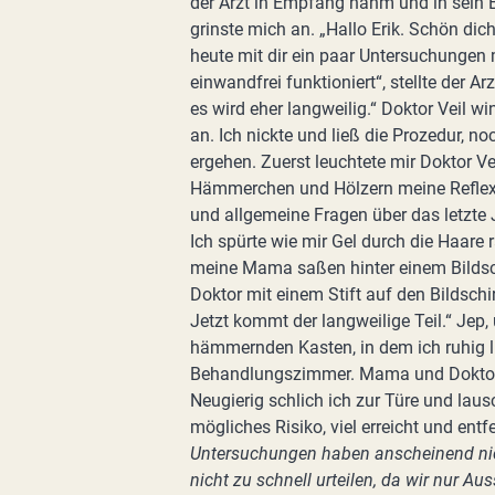
der Arzt in Empfang nahm und in sein 
grinste mich an. „Hallo Erik. Schön dic
heute mit dir ein paar Untersuchungen 
einwandfrei funktioniert“, stellte der Ar
es wird eher langweilig.“ Doktor Veil 
an. Ich nickte und ließ die Prozedur, no
ergehen. Zuerst leuchtete mir Doktor Ve
Hämmerchen und Hölzern meine Reflexe. 
und allgemeine Fragen über das letzte 
Ich spürte wie mir Gel durch die Haare 
meine Mama saßen hinter einem Bildsch
Doktor mit einem Stift auf den Bildschir
Jetzt kommt der langweilige Teil.“ Jep, 
hämmernden Kasten, in dem ich ruhig l
Behandlungszimmer. Mama und Doktor 
Neugierig schlich ich zur Türe und laus
mögliches Risiko, viel erreicht und entf
Untersuchungen haben anscheinend nicht
nicht zu schnell urteilen, da wir nur A