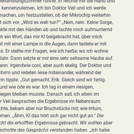
Behandlungszimmer führte. Er reichte mir die Hand und
h kennenzulernen. Ich bin Doktor Veil und ich werde
machen, um festzustellen, ob der Mikrochip weiterhin
zt sich vor. „Wird es weh tun?“ „Nein, nein. Keine Sorge,
winkte mit den Händen ab und lachte mich aufmunternd
ch ein Wort, das mir KI beigebracht hat, über mich
il mit einer Lampe in die Augen, dann testete er mit
Er stellte mir Fragen, wie ich heiße, wo ich wohne
Jahr. Dann setzte er mir eine sehr seltsame Haube auf.
rann. Irgendwie cool, aber auch ekelig. Der Doktor und
irm und redeten leise miteinander, während der
m tippte. „Gut gemacht, Erik. Gleich sind wir fertig.
und wie öde es war. Ich lag in einem riesigen,
iegen bleiben musste. Danach saß ich allein im
Veil besprachen die Ergebnisse im Nebenraum.
chte, bekam aber nur Bruchstücke mit; wie Irrtum,
ernen. „Ähm, KI das hört sich gar nicht gut an.“
Die
 die erhofften Ergebnisse gebracht. Wir sollten aber
usschnitte des Gesprächs verstanden haben.
„Ich habe