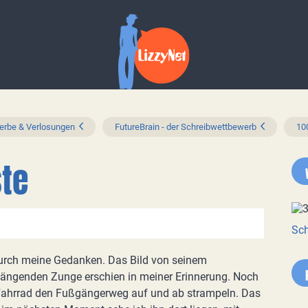
rbe & Verlosungen
FutureBrain - der Schreibwettbewerb
10
ste
Sch
urch meine Gedanken. Das Bild von seinem
shängenden Zunge erschien in meiner Erinnerung. Noch
 Fahrrad den Fußgängerweg auf und ab strampeln. Das