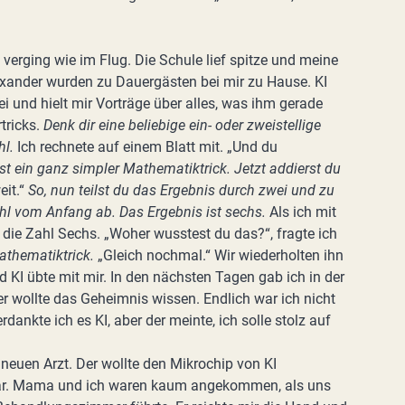
verging wie im Flug. Die Schule lief spitze und meine
xander wurden zu Dauergästen bei mir zu Hause. KI
 und hielt mir Vorträge über alles, was ihm gerade
tricks.
Denk dir eine beliebige ein- oder zweistellige
hl.
Ich rechnete auf einem Blatt mit. „Und du
ist ein ganz simpler Mathematiktrick. Jetzt addierst du
eit.“
So, nun teilst du das Ergebnis durch zwei und zu
ahl vom Anfang ab. Das Ergebnis ist sechs.
Als ich mit
 die Zahl Sechs. „Woher wusstest du das?“, fragte ich
athematiktrick.
„Gleich nochmal.“ Wir wiederholten ihn
d KI übte mit mir. In den nächsten Tagen gab ich in der
r wollte das Geheimnis wissen. Endlich war ich nicht
ankte ich es KI, aber der meinte, ich solle stolz auf
 neuen Arzt. Der wollte den Mikrochip von KI
g war. Mama und ich waren kaum angekommen, als uns