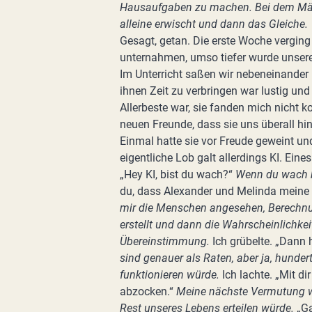
Hausaufgaben zu machen. Bei dem Mädc
alleine erwischt und dann das Gleiche.
Gesagt, getan. Die erste Woche verging 
unternahmen, umso tiefer wurde unsere
Im Unterricht saßen wir nebeneinande
ihnen Zeit zu verbringen war lustig un
Allerbeste war, sie fanden mich nicht 
neuen Freunde, dass sie uns überall hin
Einmal hatte sie vor Freude geweint un
eigentliche Lob galt allerdings KI. Ein
„Hey KI, bist du wach?“
Wenn du wach bi
du, dass Alexander und Melinda meine
mir die Menschen angesehen, Berechnu
erstellt und dann die Wahrscheinlichke
Übereinstimmung.
Ich grübelte. „Dann 
sind genauer als Raten, aber ja, hunder
funktionieren würde.
Ich lachte. „Mit d
abzocken.“
Meine nächste Vermutung wä
Rest unseres Lebens erteilen würde.
„Ga