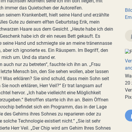
im nächsten Moment sehe ich ihn dort liegen, mit
h immer das Quietschen der Autoreifen.
Bil
n seinem Krankenbett, hielt seine Hand und erzählte
Ern
Alles Gute zu deinem elften Geburtstag Erik, mein
 schwarzen Haare aus dem Gesicht. „Heute habe ich dein
Geschenk habe ich dir ein neues Bett gekauft. Es
ste seine Hand und schmiegte sie an meine tränennasse
 aber ich ignorierte es. Ein Räuspern. Im Begriff, den
h mich um. Und da stand er.
Ver
auch nur zu betreten“, fauchte ich ihn an. „Frau
an
r letzte Mensch bin, den Sie sehen wollen, aber lassen
War
en?! Was erklären? Sie sind schuld, dass mein Sohn seit
20 
ie noch erklären, Herr Veil?“ Er trat langsam auf
Ver
htel hervor. „Ich habe vielleicht eine Möglichkeit
Pix
zugeben.“ Betroffen starrte ich ihn an. Beim Öffnen
ikrochip befindet sich ein Programm, das in der Lage
ile des Gehirns ihres Sohnes zu reparieren oder zu
e solche Technologie existiert nicht.“ „Sie ist sehr
tierte Herr Veil. „Der Chip wird am Gehirn Ihres Sohnes