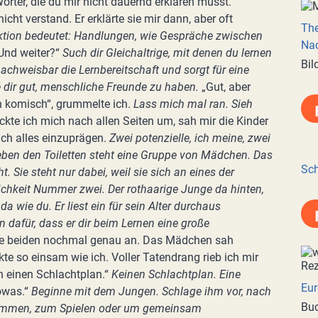
Wörter, die du mir nicht dauernd erklären musst.“
icht verstand. Er erklärte sie mir dann, aber oft
Th
aktion bedeutet: Handlungen, wie Gespräche zwischen
Nac
Und weiter?“
Such dir Gleichaltrige, mit denen du lernen
Bil
chweisbar die Lernbereitschaft und sorgt für eine
 dir gut, menschliche Freunde zu haben.
„Gut, aber
h komisch“, grummelte ich.
Lass mich mal ran. Sieh
ckte ich mich nach allen Seiten um, sah mir die Kinder
ich alles einzuprägen.
Zwei potenzielle, ich meine, zwei
eben den Toiletten steht eine Gruppe von Mädchen. Das
Sch
 Sie steht nur dabei, weil sie sich an eines der
chkeit Nummer zwei. Der rothaarige Junge da hinten,
da wie du. Er liest ein für sein Alter durchaus
 dafür, dass er dir beim Lernen eine große
ie beiden nochmal genau an. Das Mädchen sah
kte so einsam wie ich. Voller Tatendrang rieb ich mir
h einen Schlachtplan.“
Keinen Schlachtplan. Eine
Eur
owas.“
Beginne mit dem Jungen. Schlage ihm vor, nach
Buc
 kommen, zum Spielen oder um gemeinsam