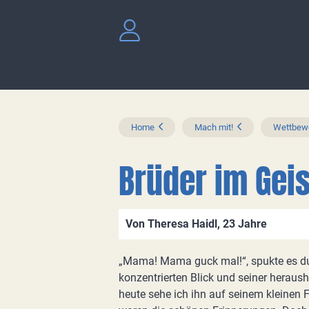
Home
Mach mit!
Wettbewe
Brüder im Gei
Von Theresa Haidl, 23 Jahre
„Mama! Mama guck mal!“, spukte es d
konzentrierten Blick und seiner herau
heute sehe ich ihn auf seinem kleinen