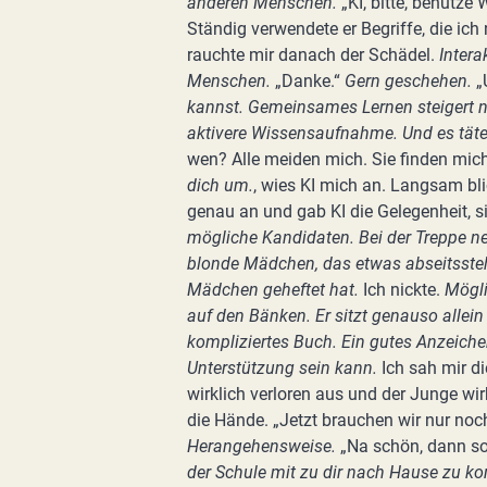
anderen Menschen.
„KI, bitte, benutze 
Ständig verwendete er Begriffe, die ich n
rauchte mir danach der Schädel.
Inter
Menschen.
„Danke.“
Gern geschehen.
„
kannst. Gemeinsames Lernen steigert na
aktivere Wissensaufnahme. Und es täte
wen? Alle meiden mich. Sie finden mic
dich um.
, wies KI mich an. Langsam bli
genau an und gab KI die Gelegenheit, s
mögliche Kandidaten. Bei der Treppe n
blonde Mädchen, das etwas abseitssteht.
Mädchen geheftet hat.
Ich nickte.
Mögli
auf den Bänken. Er sitzt genauso allein 
kompliziertes Buch. Ein gutes Anzeichen
Unterstützung sein kann.
Ich sah mir d
wirklich verloren aus und der Junge wir
die Hände. „Jetzt brauchen wir nur noc
Herangehensweise.
„Na schön, dann s
der Schule mit zu dir nach Hause zu