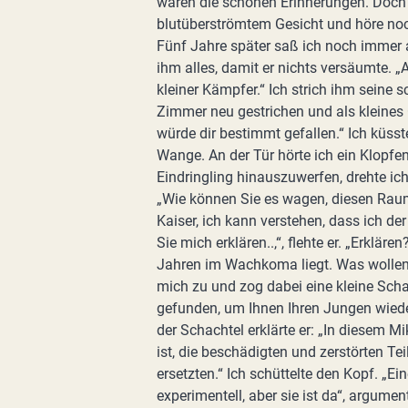
waren die schönen Erinnerungen. Doch 
blutüberströmtem Gesicht und höre noc
Fünf Jahre später saß ich noch immer a
ihm alles, damit er nichts versäumte. „
kleiner Kämpfer.“ Ich strich ihm seine
Zimmer neu gestrichen und als kleines 
würde dir bestimmt gefallen.“ Ich küs
Wange. An der Tür hörte ich ein Klopfen,
Eindringling hinauszuwerfen, drehte ic
„Wie können Sie es wagen, diesen Raum 
Kaiser, ich kann verstehen, dass ich de
Sie mich erklären..,“, flehte er. „Erklär
Jahren im Wachkoma liegt. Was wollen S
mich zu und zog dabei eine kleine Schac
gefunden, um Ihnen Ihren Jungen wieder
der Schachtel erklärte er: „In diesem M
ist, die beschädigten und zerstörten Te
ersetzten.“ Ich schüttelte den Kopf. „Ein
experimentell, aber sie ist da“, argumen