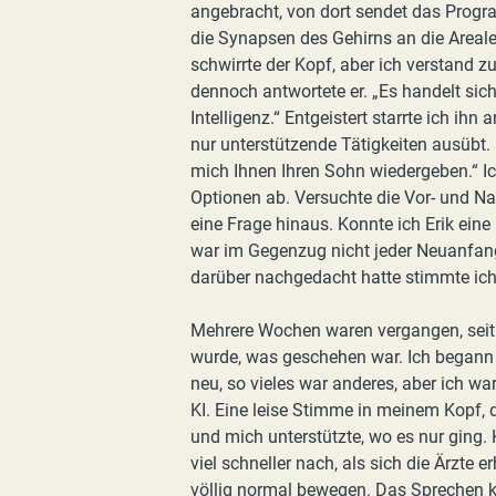
angebracht, von dort sendet das Progr
die Synapsen des Gehirns an die Areale
schwirrte der Kopf, aber ich verstand z
dennoch antwortete er. „Es handelt sic
Intelligenz.“ Entgeistert starrte ich ihn
nur unterstützende Tätigkeiten ausübt.
mich Ihnen Ihren Sohn wiedergeben.“ Ic
Optionen ab. Versuchte die Vor- und Na
eine Frage hinaus. Konnte ich Erik ein
war im Gegenzug nicht jeder Neuanfang
darüber nachgedacht hatte stimmte ich 
Mehrere Wochen waren vergangen, seit 
wurde, was geschehen war. Ich begann e
neu, so vieles war anderes, aber ich wa
KI. Eine leise Stimme in meinem Kopf, d
und mich unterstützte, wo es nur ging. K
viel schneller nach, als sich die Ärzte 
völlig normal bewegen. Das Sprechen k