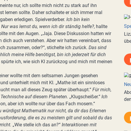
meinte nur, ich sollte mich nicht zu stark auf ihn
st lernen sollte. Daher schaltete er sich immer mal
fgaben erledigen. Spielverderber.
Ich bin kein
Spe
Nur was lernst du, wenn ich dir ständig helfe?
, hallte
llte mit den Augen. „Jaja. Diese Diskussion hatten wir
Liz
 dich auch verstehen. Aber wir hatten vereinbart, dass
übe
ch zusammen, oder?“, stichelte ich zurück.
Das sind
ich meine Hilfe benötigst, bin ich jederzeit für dich
spürte ich, wie sich KI zurückzog und mich mit meinen
 Keiner wollte mit dem seltsamen Jungen gesehen
nd unterhielt mich mit KI. „Mathe ist ein sinnloses
Neu
aucht man all dieses Zeug später überhaupt.“
Für mich,
Abo
s Technische auf diesem Planeten.
„Klugscheißer.“
Ich
de
on, aber ich wollte nur über das Fach mosern.“
u würdigst Mathematik nur nicht, da dir das Erlernen
rausforderung, die es zu meistern gilt und sobald du das
richt.
„Wie stelle ich das an?“
Interaktionen mit