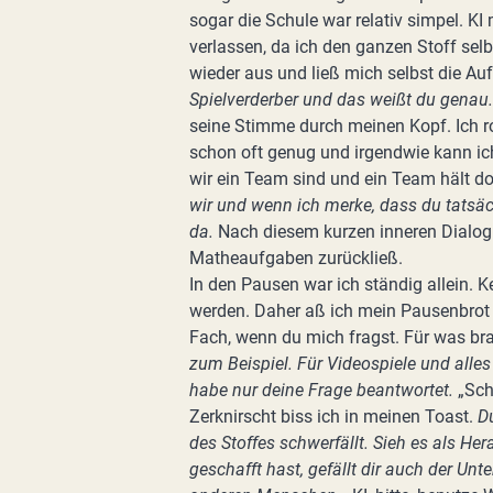
sogar die Schule war relativ simpel. KI 
verlassen, da ich den ganzen Stoff selb
wieder aus und ließ mich selbst die Au
Spielverderber und das weißt du genau. 
seine Stimme durch meinen Kopf. Ich ro
schon oft genug und irgendwie kann ich
wir ein Team sind und ein Team hält do
wir und wenn ich merke, dass du tatsächl
da.
Nach diesem kurzen inneren Dialog 
Matheaufgaben zurückließ.
In den Pausen war ich ständig allein.
werden. Daher aß ich mein Pausenbrot u
Fach, wenn du mich fragst. Für was br
zum Beispiel. Für Videospiele und alle
habe nur deine Frage beantwortet.
„Sch
Zerknirscht biss ich in meinen Toast.
D
des Stoffes schwerfällt. Sieh es als He
geschafft hast, gefällt dir auch der Unter