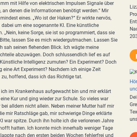
amm mit Hilfe von elektrischen Impulsen Signale über
Liz
, an denen die Informationen benötigt werden.“ Mir
Pro
umindest eines. „Wo ist der Haken?“ Er wirkte nervös,
Ent
h dabei um eine sogenannte KI. Eine künstliche
Nac
 an. „Nein, keine Sorge, sie ist so programmiert, dass sie
20
 Bitte, lassen Sie es mich wiedergutmachen. Lassen Sie
h sah seinen flehenden Blick. Ich wägte meine
chteile abzuwägen. Doch schlussendlich lief es auf
e Künstliche Intelligenz zumuten? Ein Experiment? Doch
 eine Art Experiment? Nachdem ich einige Zeit
zu, hoffend, dass ich das Richtige tat.
Hör
und
ich im Krankenhaus aufgewacht bin und mir erklärt
Dei
ine Kur und ging wieder zur Schule. So vieles war
Gre
r bei alldem nicht allein. Neben meiner Mutter half mir
Tex
ie mir Ratschläge gab, mir schwierige Dinge erklärte
uns
I war spitze. Durch ihn holte ich die verlorenen Jahre
erhofft hatten. Ich konnte mich innerhalb weniger Tage
lappte nach den ersten beiden Wochen fehlerfrei und