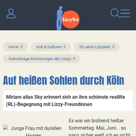
Home
Kult & Kulturen
20 Jahre LizzyNet!
Geburtstags-Erinnerungen der Lizzys
Auf heißen Sohlen durch Köln
Miriam alias Sky erinnert sich an ihre schönste reallife
(RL)-Begegnung mit Lizzy-Freundinnen
Es war ein brühend heißer
Sommertag. Mai, Juni... so
ganz sicher weiß ich es nicht