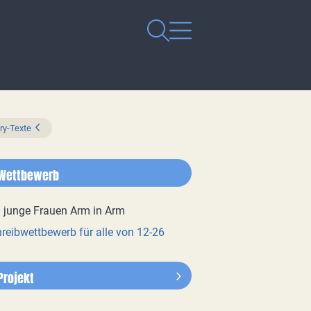
ry-Texte
Wettbewerb
reibwettbewerb für alle von 12-26
Projekt