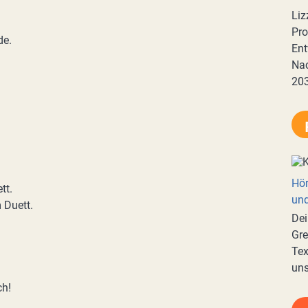
Liz
Pro
de.
Ent
Nac
20
Hör
tt.
und
 Duett.
Dei
Gre
Tex
uns
ch!