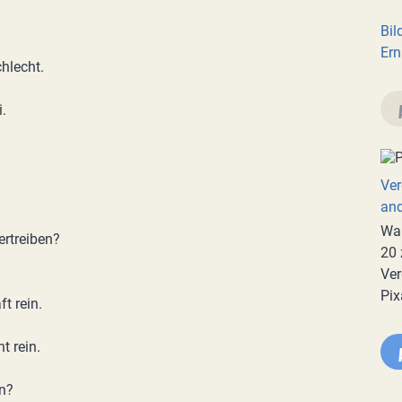
Bil
Ern
chlecht.
.
Ver
an
War
rtreiben?
20 
Ver
Pix
t rein.
t rein.
en?