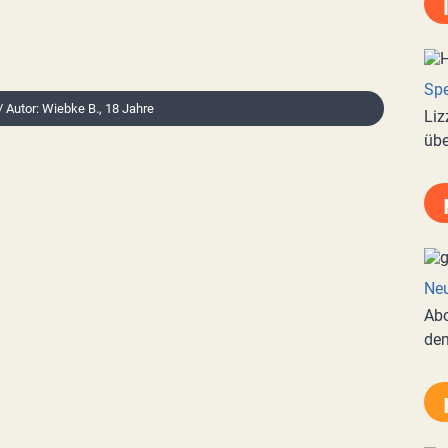
Spe
/ Autor: Wiebke B., 18 Jahre
Liz
übe
Neu
Abo
de