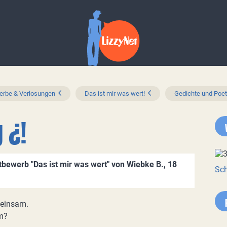
rbe & Verlosungen
Das ist mir was wert!
Gedichte und Poet
 ¿!
tbewerb "Das ist mir was wert" von Wiebke B., 18
Sch
 einsam.
m?