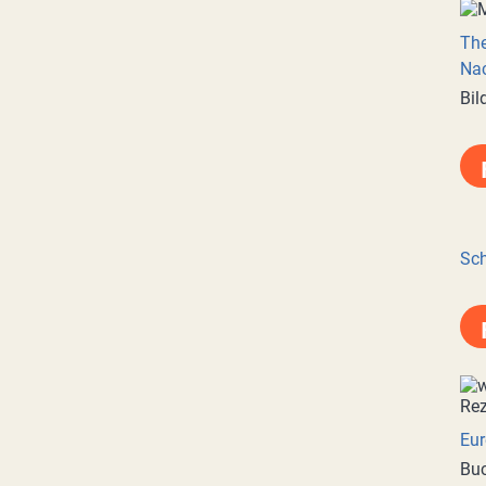
Th
Nac
Bil
Sch
Eur
Buc