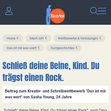
Home
Mach mit!
Wettbewerbe & Verlosungen
Das ist mir was wert!
Kurzgeschichten
Schließ deine Beine, Kind. Du
trägst einen Rock.
Beitrag zum Kreativ- und Schreibwettbewerb "Das ist mir
was wert" von Sasha Young, 24 Jahre
„Schließ’ deine Beine, Kind. Du trägst einen Rock“, sagt Oma