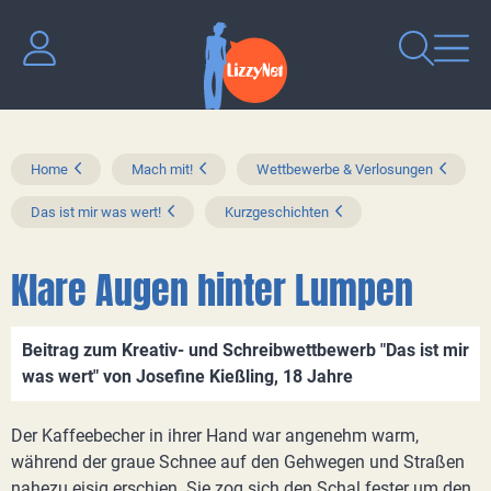
Home
Mach mit!
Wettbewerbe & Verlosungen
Das ist mir was wert!
Kurzgeschichten
Klare Augen hinter Lumpen
Beitrag zum Kreativ- und Schreibwettbewerb "Das ist mir
was wert" von Josefine Kießling, 18 Jahre
Der Kaffeebecher in ihrer Hand war angenehm warm,
während der graue Schnee auf den Gehwegen und Straßen
nahezu eisig erschien. Sie zog sich den Schal fester um den