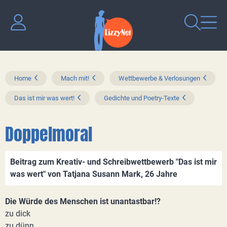
Home
Mach mit!
Wettbewerbe & Verlosungen
Das ist mir was wert!
Gedichte und Poetry-Texte
Doppelmoral
Beitrag zum Kreativ- und Schreibwettbewerb "Das ist mir
was wert" von Tatjana Susann Mark, 26 Jahre
Die Würde des Menschen ist unantastbar!?
zu dick
zu dünn