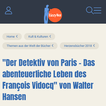
Home
Kult & Kulturen
Themen aus der Welt der Bücher
Herzensbücher 2018
"Der Detektiv von Paris – Das
abenteuerliche Leben des
François Vidocq" von Walter
Hansen