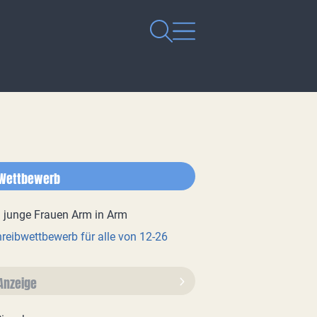
Wettbewerb
reibwettbewerb für alle von 12-26
Anzeige