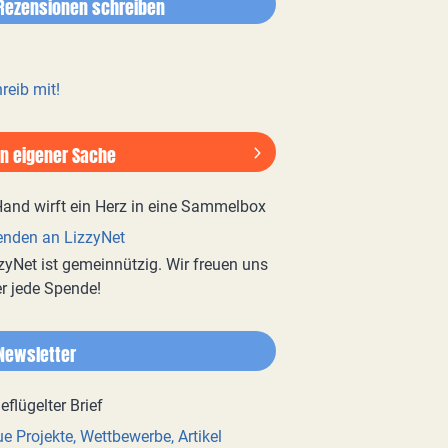
Rezensionen schreiben
reib mit!
In eigener Sache
nden an LizzyNet
zyNet ist gemeinnützig. Wir freuen uns
r jede Spende!
Newsletter
e Projekte, Wettbewerbe, Artikel