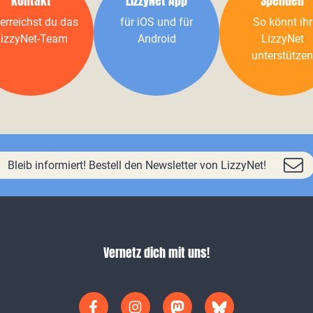
Kontakt
LizzyNet App
Spenden
erreichst du das
für iOS und für
So könnt ihr
izzyNet-Team
Android
LizzyNet
unterstützen
Bleib informiert! Bestell den Newsletter von LizzyNet!
Vernetz dich mit uns!