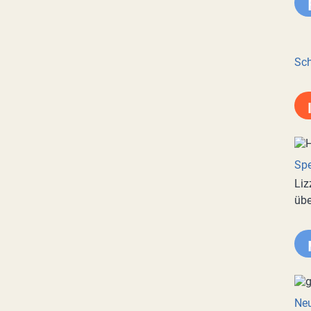
Sch
Spe
Liz
übe
Neu