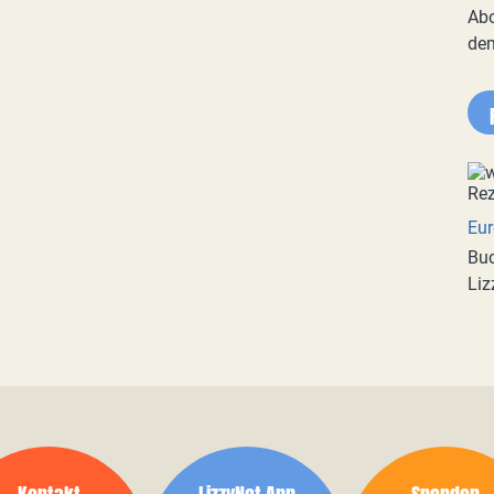
Abo
de
Eur
Buc
Liz