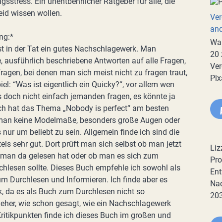
gsstress. Ein unentbehrlicher Ratgeber für alle, die
eid wissen wollen.
Ver
an
ng:*
War
st in der Tat ein gutes Nachschlagewerk. Man
20 
 ausführlich beschriebene Antworten auf alle Fragen,
Ver
ragen, bei denen man sich meist nicht zu fragen traut,
Pix
el: “Was ist eigentlich ein Quicky?“, vor allem wen
doch nicht einfach jemanden fragen, es könnte ja
ich hat das Thema „Nobody is perfect“ am besten
s man keine Modelmaße, besonders große Augen oder
nur um beliebt zu sein. Allgemein finde ich sind die
ls sehr gut. Dort prüft man sich selbst ob man jetzt
Liz
s man da gelesen hat oder ob man es sich zum
Pro
rchlesen sollte. Dieses Buch empfehle ich sowohl als
Ent
 Durchlesen und Informieren. Ich finde aber es
Nac
k, da es als Buch zum Durchlesen nicht so
20
n eher, wie schon gesagt, wie ein Nachschlagewerk
Kritikpunkten finde ich dieses Buch im großen und