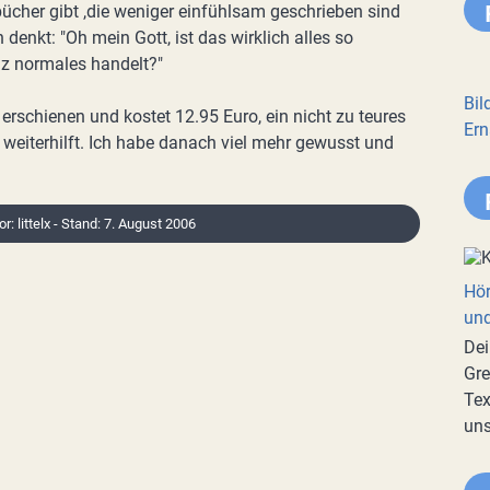
ücher gibt ,die weniger einfühlsam geschrieben sind
nkt: "Oh mein Gott, ist das wirklich alles so
z normales handelt?"
Bil
erschienen und kostet 12.95 Euro, ein nicht zu teures
Ern
weiterhilft. Ich habe danach viel mehr gewusst und
or: littelx - Stand: 7. August 2006
Hör
und
Dei
Gre
Tex
uns