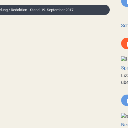
ldung / Redaktion - Stand: 19. September 2017
Sch
Spe
Liz
übe
Neu