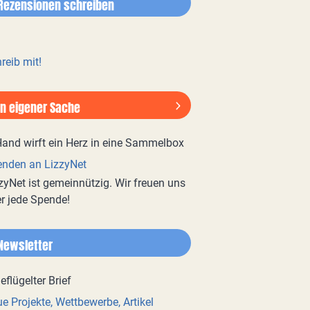
Rezensionen schreiben
reib mit!
In eigener Sache
nden an LizzyNet
zyNet ist gemeinnützig. Wir freuen uns
r jede Spende!
Newsletter
e Projekte, Wettbewerbe, Artikel