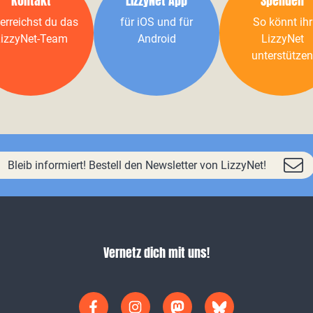
Kontakt
LizzyNet App
Spenden
erreichst du das
für iOS und für
So könnt ihr
izzyNet-Team
Android
LizzyNet
unterstützen
Bleib informiert! Bestell den Newsletter von LizzyNet!
Vernetz dich mit uns!