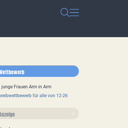
Wettbewerb
reibwettbewerb für alle von 12-26
Anzeige