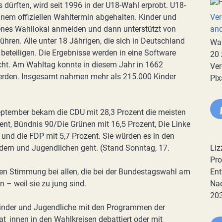
ürften, wird seit 1996 in der U18-Wahl erprobt. U18-
em offiziellen Wahltermin abgehalten. Kinder und
Ver
enes Wahllokal anmelden und dann unterstützt von
an
hren. Alle unter 18 Jährigen, die sich in Deutschland
War
 beteiligen. Die Ergebnisse werden in eine Software
20 
cht. Am Wahltag konnte in diesem Jahr in 1662
Ver
erden. Insgesamt nahmen mehr als 215.000 Kinder
Pix
ptember bekam die CDU mit 28,3 Prozent die meisten
nt, Bündnis 90/Die Grünen mit 16,5 Prozent, Die Linke
t und die FDP mit 5,7 Prozent. Sie würden es in den
ern und Jugendlichen geht. (Stand Sonntag, 17.
Liz
Pro
hen Stimmung bei allen, die bei der Bundestagswahl am
Ent
 – weil sie zu jung sind.
Nac
20
inder und Jugendliche mit den Programmen der
at_innen in den Wahlkreisen debattiert oder mit