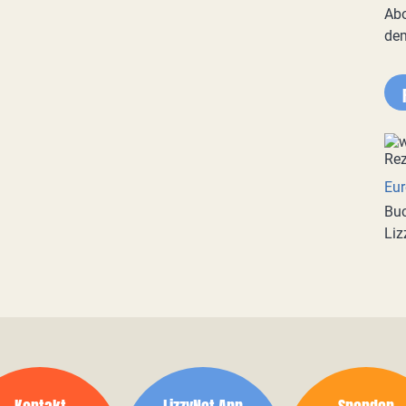
Abo
de
Eur
Buc
Liz