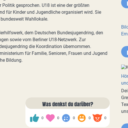
Politik gesprochen. U18 ist eine der größten
 und für Kinder und Jugendliche organisiert wird. Sie
n bundesweit Wahllokale.
Bil
erhilfswerk, dem Deutschen Bundesjugendring, den
Ern
gen sowie vom Berliner U18-Netzwerk. Zur
desjugendring die Koordination übernommen.
ministerium für Familie, Senioren, Frauen und Jugend
che Bildung.
Hör
und
Dei
Gre
Was denkst du darüber?
Tex
uns
0
0
0
0
0