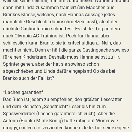
weil sie keine Zeit hat, mit ihm zu trainieren. Während Branko
dann mit Linda zusammen trainiert (ein Mädchen aus
Brankos Klasse, welches, nach Hannas Aussage jedes
männliche Geschlecht dahinschmelzen lässt), steht der
nächste Castingtermin schon fest. Es ist der Tag an dem
auch Olympia AG Training ist. Pech für Hanna, aber
schliesslich kann Branko sie ja entschuldigen... Nein, das
macht er nicht. Denn er hält die ganze Castingsache sowieso
für einen Kinderkram. Deshalb muss Hanna selbst zu Hr.
Sprinter gehen, aber der hat sie sowieso schon
abgeschrieben und Linda dafür eingeplant! Ob das bei
Branko auch der Fall ist?
*Lachen garantiert*
Das Buch ist jedem zu empfehlen, den größten Leseratten
und dem kleinsten „Sonstnicht“ Leser bis hin zum
Spassverderber (Lachen garantiere ich euch). Aber die
Autorin (Bianka Minte-König) hätte ruhig auf Wörter wie
groggy, chillen etc. verzichten können. Jeder hat seine eigene