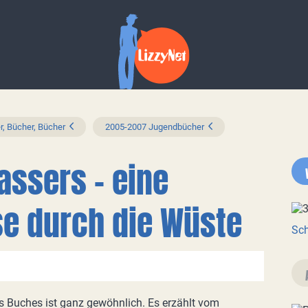
r, Bücher, Bücher
2005-2007 Jugendbücher
ssers – eine
e durch die Wüste
Sch
s Buches ist ganz gewöhnlich. Es erzählt vom