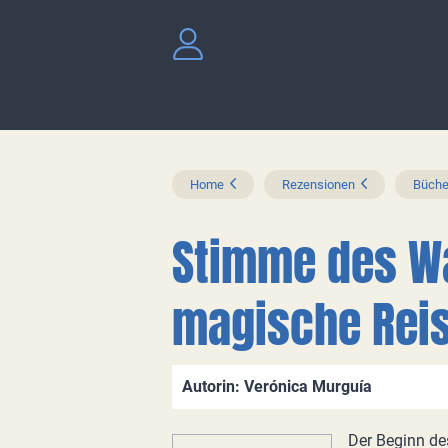
Home
Rezensionen
Büche
Stimme des Wa
magische Reis
Autorin: Verónica Murguía
Der Beginn de