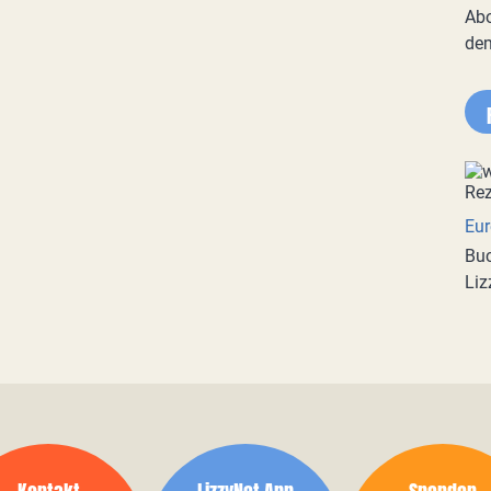
Abo
de
Eur
Buc
Liz