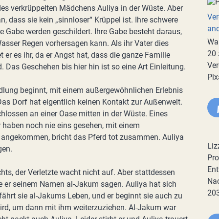
es verkrüppelten Mädchens Auliya in der Wüste. Aber
Ver
, dass sie kein „sinnloser“ Krüppel ist. Ihre schwere
an
re Gabe werden geschildert. Ihre Gabe besteht daraus,
War
Wasser Regen vorhersagen kann. Als ihr Vater dies
20 
et er es ihr, da er Angst hat, dass die ganze Familie
Ver
. Das Geschehen bis hier hin ist so eine Art Einleitung.
Pix
lung beginnt, mit einem außergewöhnlichen Erlebnis
Das Dorf hat eigentlich keinen Kontakt zur Außenwelt.
chlossen an einer Oase mitten in der Wüste. Eines
 haben noch nie eins gesehen, mit einem
 angekommen, bricht das Pferd tot zusammen. Auliya
Liz
gen.
Pro
Ent
ts, der Verletzte wacht nicht auf. Aber stattdessen
Nac
te er seinem Namen al-Jakum sagen. Auliya hat sich
20
erfährt sie al-Jakums Leben, und er beginnt sie auch zu
 wird, um dann mit ihm weiterzuziehen. Al-Jakum war