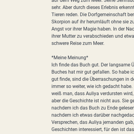
auf dem Weg zum Meer. Seine Sehnsucht 
sehr. Aber durch dieses Erlebnis erkennt
Tieren reden. Die Dorfgemeinschaft bem
Skorpion auf ihr herumläuft ohne sie zu 
Angst vor ihrer Magie haben. In der Na
ihrer Mutter zu verabschieden und etwa
schwere Reise zum Meer.
*Meine Meinung*
Ich finde das Buch gut. Der langsame 
Buches hat mir gut gefallen. So habe i
gut finde, sind die Überraschungen in d
immer so weiter, wie ich gedacht habe
weiß man, dass Auliya verdursten wird,
aber die Geschichte ist nicht aus. Sie 
nachdem ich das Buch zu Ende gelesen h
nachdem ich etwas darüber nachgedacht 
Versprechen, das Auliya jemanden gab, 
Geschichten interessiert, für den ist da