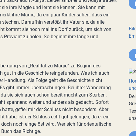
packt auch Auliya. Leider stirbt er und Auliya trauert
 sie ihre Magie und lernt sie kennen. Sie kann mit
erkt ihre Magie, da ein paar Kinder sahen, dass ein
stechen. Daraufhin verstößt ihr Vater sie, da alle
Bil
cht kommt sie noch mal ins Dorf zurück, um sich von
Ern
s Proviant zu holen. So beginnt ihre lange und
Übergang von „Realität zu Magie“ zu Beginn des
ch gut in die Geschichte reingefunden. Was ich auch
er Handlung. Als Folge geht die Geschichte nicht
Hör
. Es gibt immer Überraschungen. Bei ihrer Wanderung
und
 da sie sich auch schon bereit macht zum Sterben,
Dei
geht spannend weiter und anders als gedacht. Sofort
Gre
atte, gefiel mir der Schluss nicht besonders. Aber
Tex
habe, ist der Schluss echt gut gelungen, da er ein
uns
doch noch eingelöst wird. Wer sich für orientalische
s Buch das Richtige.