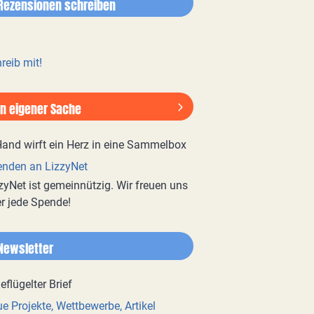
Rezensionen schreiben
reib mit!
In eigener Sache
nden an LizzyNet
zyNet ist gemeinnützig. Wir freuen uns
r jede Spende!
Newsletter
e Projekte, Wettbewerbe, Artikel