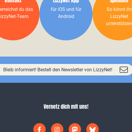
Kontakt
LizzyNet App
Spenden
erreichst du das
für iOS und für
So könnt ihr
izzyNet-Team
Android
LizzyNet
unterstützen
Bleib informiert! Bestell den Newsletter von LizzyNet!
Vernetz dich mit uns!