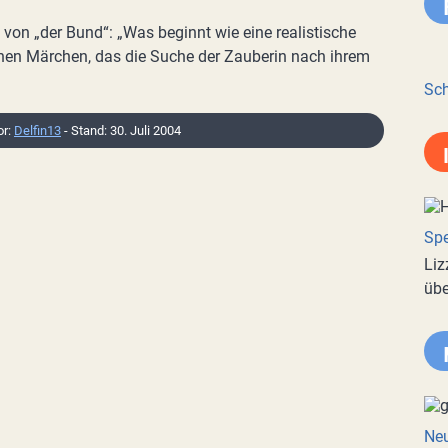
ge von „der Bund“: „Was beginnt wie eine realistische
chen Märchen, das die Suche der Zauberin nach ihrem
Sch
or:
Delfin13
- Stand: 30. Juli 2004
Spe
Liz
übe
Neu