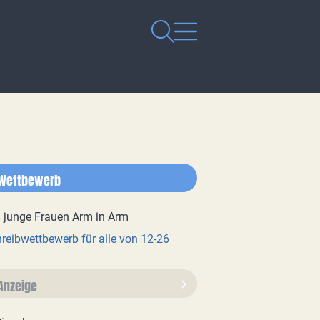
Wettbewerb
reibwettbewerb für alle von 12-26
Anzeige