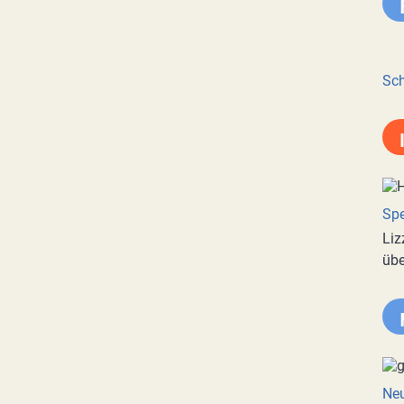
Sch
Spe
Liz
übe
Neu