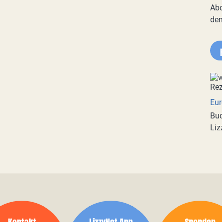
Abo
de
Eur
Buc
Liz