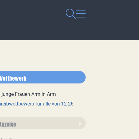
Wettbewerb
reibwettbewerb für alle von 12-26
Anzeige