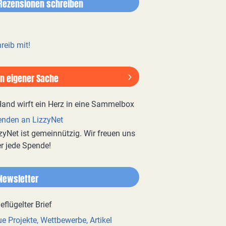
Rezensionen schreiben
reib mit!
In eigener Sache
nden an LizzyNet
zyNet ist gemeinnützig. Wir freuen uns
r jede Spende!
Newsletter
e Projekte, Wettbewerbe, Artikel