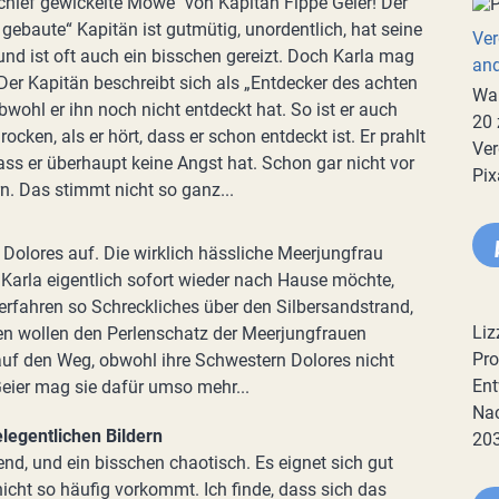
chief gewickelte Möwe" von Kapitän Fippe Geier! Der
 gebaute“ Kapitän ist gutmütig, unordentlich, hat seine
Ver
und ist oft auch ein bisschen gereizt. Doch Karla mag
an
Der Kapitän beschreibt sich als „Entdecker des achten
War
bwohl er ihn noch nicht entdeckt hat. So ist er auch
20 
rocken, als er hört, dass er schon entdeckt ist. Er prahlt
Ver
ass er überhaupt keine Angst hat. Schon gar nicht vor
Pix
. Das stimmt nicht so ganz...
 Dolores auf. Die wirklich hässliche Meerjungfrau
 Karla eigentlich sofort wieder nach Hause möchte,
 erfahren so Schreckliches über den Silbersandstrand,
Liz
en wollen den Perlenschatz der Meerjungfrauen
Pro
auf den Weg, obwohl ihre Schwestern Dolores nicht
Ent
eier mag sie dafür umso mehr...
Nac
elegentlichen Bildern
20
end, und ein bisschen chaotisch. Es eignet sich gut
nicht so häufig vorkommt. Ich finde, dass sich das