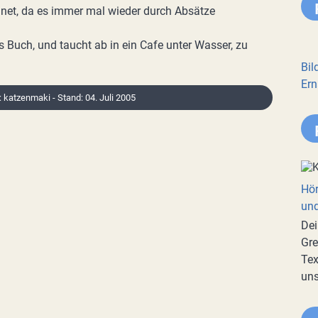
net, da es immer mal wieder durch Absätze
s Buch, und taucht ab in ein Cafe unter Wasser, zu
Bil
Ern
: katzenmaki - Stand: 04. Juli 2005
Hör
und
Dei
Gre
Tex
uns