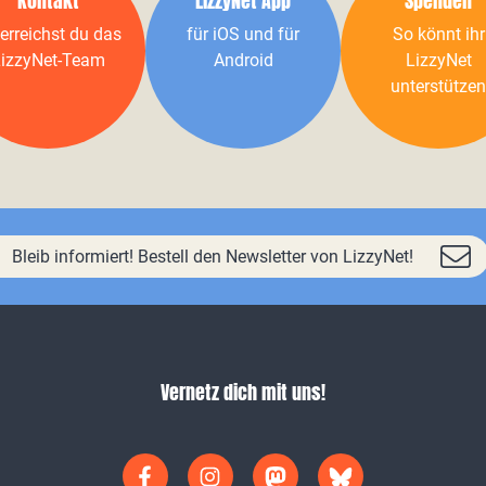
Kontakt
LizzyNet App
Spenden
erreichst du das
für iOS und für
So könnt ihr
izzyNet-Team
Android
LizzyNet
unterstützen
Bleib informiert! Bestell den Newsletter von LizzyNet!
Vernetz dich mit uns!