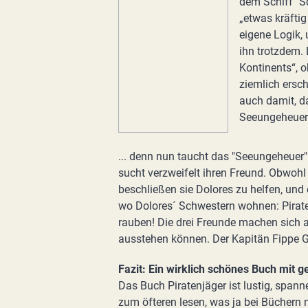
dem Schiff "S
„etwas kräftig
eigene Logik, 
ihn trotzdem. 
Kontinents“, o
ziemlich ersch
auch damit, d
Seeungeheuern
... denn nun taucht das "Seeungeheuer"
sucht verzweifelt ihren Freund. Obwohl
beschließen sie Dolores zu helfen, und
wo Dolores´ Schwestern wohnen: Pirat
rauben! Die drei Freunde machen sich 
ausstehen können. Der Kapitän Fippe G
Fazit: Ein wirklich schönes Buch mit g
Das Buch Piratenjäger ist lustig, spann
zum öfteren lesen, was ja bei Büchern 