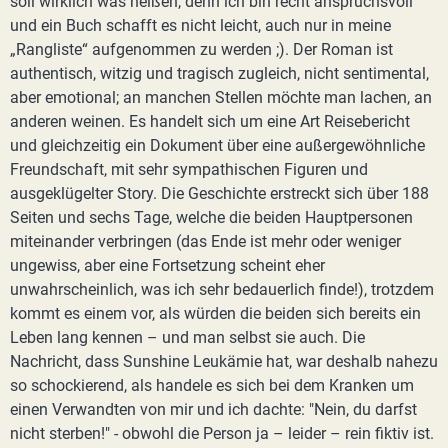
soll wirklich was heißen, denn ich bin recht anspruchsvoll
und ein Buch schafft es nicht leicht, auch nur in meine
„Rangliste“ aufgenommen zu werden ;). Der Roman ist
authentisch, witzig und tragisch zugleich, nicht sentimental,
aber emotional; an manchen Stellen möchte man lachen, an
anderen weinen. Es handelt sich um eine Art Reisebericht
und gleichzeitig ein Dokument über eine außergewöhnliche
Freundschaft, mit sehr sympathischen Figuren und
ausgeklügelter Story. Die Geschichte erstreckt sich über 188
Seiten und sechs Tage, welche die beiden Hauptpersonen
miteinander verbringen (das Ende ist mehr oder weniger
ungewiss, aber eine Fortsetzung scheint eher
unwahrscheinlich, was ich sehr bedauerlich finde!), trotzdem
kommt es einem vor, als würden die beiden sich bereits ein
Leben lang kennen – und man selbst sie auch. Die
Nachricht, dass Sunshine Leukämie hat, war deshalb nahezu
so schockierend, als handele es sich bei dem Kranken um
einen Verwandten von mir und ich dachte: "Nein, du darfst
nicht sterben!" - obwohl die Person ja – leider – rein fiktiv ist.