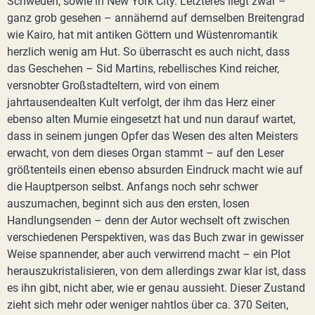
Schweden, sowie in New York City. Letzteres liegt zwar –
ganz grob gesehen – annähernd auf demselben Breitengrad
wie Kairo, hat mit antiken Göttern und Wüstenromantik
herzlich wenig am Hut. So überrascht es auch nicht, dass
das Geschehen – Sid Martins, rebellisches Kind reicher,
versnobter Großstadteltern, wird von einem
jahrtausendealten Kult verfolgt, der ihm das Herz einer
ebenso alten Mumie eingesetzt hat und nun darauf wartet,
dass in seinem jungen Opfer das Wesen des alten Meisters
erwacht, von dem dieses Organ stammt – auf den Leser
größtenteils einen ebenso absurden Eindruck macht wie auf
die Hauptperson selbst. Anfangs noch sehr schwer
auszumachen, beginnt sich aus den ersten, losen
Handlungsenden – denn der Autor wechselt oft zwischen
verschiedenen Perspektiven, was das Buch zwar in gewisser
Weise spannender, aber auch verwirrend macht – ein Plot
herauszukristalisieren, von dem allerdings zwar klar ist, dass
es ihn gibt, nicht aber, wie er genau aussieht. Dieser Zustand
zieht sich mehr oder weniger nahtlos über ca. 370 Seiten,