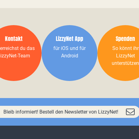
Kontakt
LizzyNet App
Spenden
erreichst du das
für iOS und für
So könnt ihr
izzyNet-Team
Android
LizzyNet
unterstützen
Bleib informiert! Bestell den Newsletter von LizzyNet!