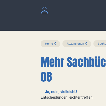
Home
Rezensionen
Büche
Mehr Sachbüc
08
Ja, nein, vielleicht?
Entscheidungen leichter treffen