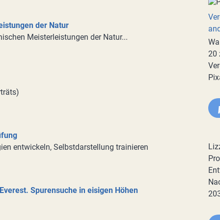
Ver
eistungen der Natur
an
onischen Meisterleistungen der Natur...
War
20 
Ver
Pix
träts)
üfung
Liz
en entwickeln, Selbstdarstellung trainieren
Pro
Ent
Nac
Everest. Spurensuche in eisigen Höhen
20