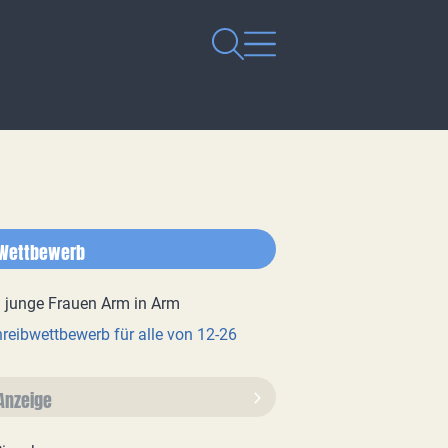
Wettbewerb
reibwettbewerb für alle von 12-26
Anzeige