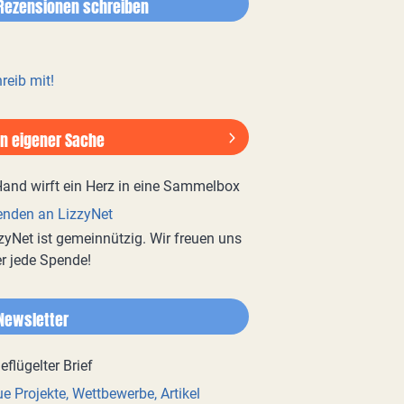
Rezensionen schreiben
reib mit!
In eigener Sache
nden an LizzyNet
zyNet ist gemeinnützig. Wir freuen uns
r jede Spende!
Newsletter
e Projekte, Wettbewerbe, Artikel