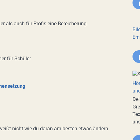
r als auch für Profis eine Bereicherung.
Bil
Ern
er für Schüler
Hör
chensetzung
und
Dei
Gre
Tex
uns
 weißt nicht wie du daran am besten etwas ändern