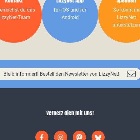
Kontakt
LizzyNet App
Spenden
erreichst du das
für iOS und für
So könnt ihr
izzyNet-Team
Android
LizzyNet
unterstützen
Bleib informiert! Bestell den Newsletter von LizzyNet!
Vernetz dich mit uns!