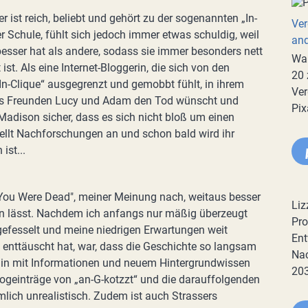
 ist reich, beliebt und gehört zu der sogenannten „In-
Ver
er Schule, fühlt sich jedoch immer etwas schuldig, weil
an
 besser hat als andere, sodass sie immer besonders nett
War
 ist. Als eine Internet-Bloggerin, die sich von den
20 
In-Clique“ ausgegrenzt und gemobbt fühlt, in ihrem
Ver
s Freunden Lucy und Adam den Tod wünscht und
Pix
 Madison sicher, dass es sich nicht bloß um einen
ellt Nachforschungen an und schon bald wird ihr
ist...
You Were Dead", meiner Meinung nach, weitaus besser
Liz
uten lässt. Nachdem ich anfangs nur mäßig überzeugt
Pro
gefesselt und meine niedrigen Erwartungen weit
Ent
 enttäuscht hat, war, dass die Geschichte so langsam
Nac
hin mit Informationen und neuem Hintergrundwissen
20
logeinträge von „an-G-kotzzt“ und die darauffolgenden
ich unrealistisch. Zudem ist auch Strassers