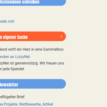
Rezensionen schreiben
reib mit!
In eigener Sache
nden an LizzyNet
zyNet ist gemeinnützig. Wir freuen uns
r jede Spende!
Newsletter
e Projekte, Wettbewerbe, Artikel