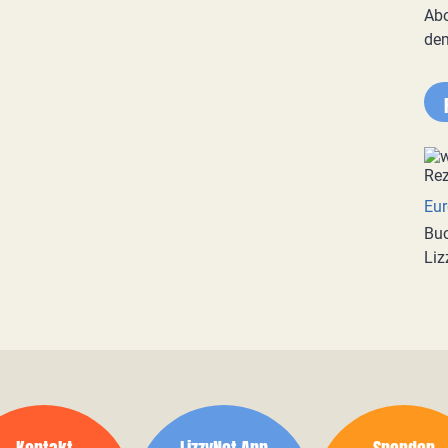
Abo
de
Eur
Buc
Liz