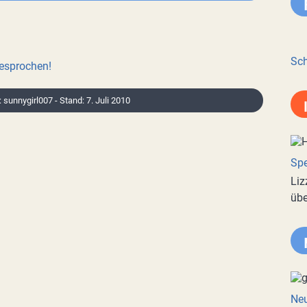
Sch
besprochen!
: sunnygirl007 - Stand: 7. Juli 2010
Spe
Liz
übe
Neu