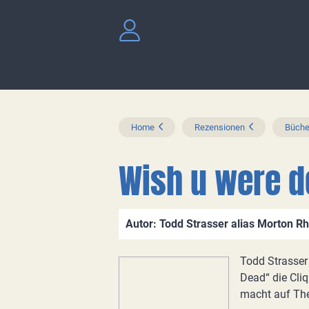
Home
Rezensionen
Büche
Wish u were 
Autor: Todd Strasser alias Morton R
Todd Strasser 
Dead“ die Cli
macht auf Th