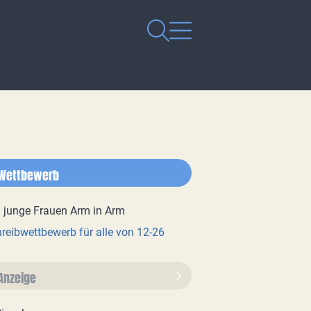
Wettbewerb
reibwettbewerb für alle von 12-26
Anzeige