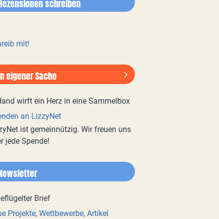
Rezensionen schreiben
reib mit!
In eigener Sache
nden an LizzyNet
zyNet ist gemeinnützig. Wir freuen uns
r jede Spende!
Newsletter
e Projekte, Wettbewerbe, Artikel