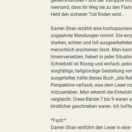
geheimnisvollen Fürst der Vampyre find
niemand, dass ihr Weg sie zu den Fla
Held den sicheren Tod finden wird…
Darren Shan erzählt eine hochspannende
ungeahnte Wendungen nimmt. Die einz
starken, echten und toll ausgearbeitet
menschlich erscheinen lässt. Man kann
hineinversetzen, fiebert in jeder Situa
Schreibstil ist flüssig und einfach, jed
sorgfältige, tiefgründige Gestaltung v
ausgefeilter, hätte dieses Buch „alle 
Perspektive verfasst, was dem Leser no
mitzuerleben. Man erkennt die Entwick
vergleicht. Diese Bände 7 bis 9 waren s
kindlicher geschrieben waren. Ich hoffe
*Fazit:*
Darren Shan entführt den Leser in eine