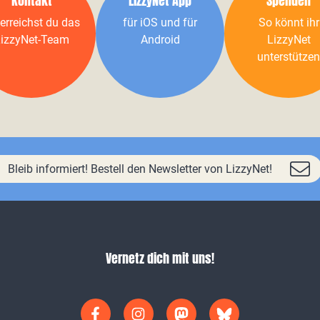
Kontakt
LizzyNet App
Spenden
erreichst du das
für iOS und für
So könnt ihr
izzyNet-Team
Android
LizzyNet
unterstützen
Bleib informiert! Bestell den Newsletter von LizzyNet!
Vernetz dich mit uns!