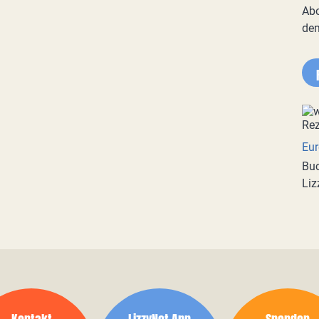
Abo
de
Eur
Buc
Liz