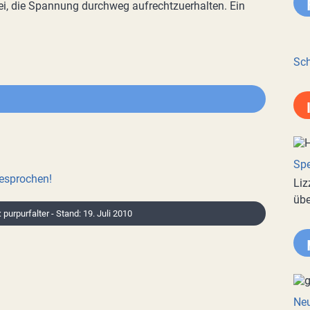
i, die Spannung durchweg aufrechtzuerhalten. Ein
Sch
Spe
besprochen!
Liz
übe
: purpurfalter - Stand: 19. Juli 2010
Neu