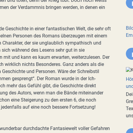
en und töten, denn der Krieg tobt. Doch noch weiss
mmen der Verdammnis bringen werden, in denen ein
Bil
 Geschichte in einer fantastischen Welt, die sehr oft
Ern
elnen Personen des Romans überzeugen mit einem
en Charakter, der sie unglaublich sympathisch und
 sich während des Lesens sehr gut in sie
tion mit und kann es kaum erwarten, weiterzulesen. Der
och wirklich nichts Besonderes. Ganz anders als die
on Geschichte und Personen. Wäre der Schreibstil
Rahmen gesprengt“. Der Roman wurde in der Ich-
Hör
ch mehr das Gefühl gibt, die Geschichte direkt
und
lung des Autors, wenn man die Bände miteinander
Dei
chon eine Steigerung zu den ersten 6, die noch
Gre
 jedenfalls auf eine noch bessere Fortsetzung!
Tex
uns
 wunderbar durchdachte Fantasiewelt voller Gefahren