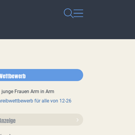
Wettbewerb
reibwettbewerb für alle von 12-26
Anzeige