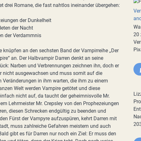
et drei Romane, die fast nahtlos ineinander übergehen:
Ver
an
zeiungen der Dunkelheit
War
deten der Nacht
20 
en der Verdammnis
Ver
Pix
ile knüpfen an den sechsten Band der Vampirreihe „Der
pire“ an. Der Halbvampir Darren denkt an seine
ück: Narben und Verbrennungen zeichnen ihn, doch er
r nicht ausgewachsen und muss somit auf die
 Veränderungen in ihm warten, die ihm zu einem
anzen Welt werden Vampire getötet und diese
Liz
nfach nicht auf, da taucht der geheimnisvolle Mr.
Pro
einem Lehrmeister Mr. Crepsley von den Prophezeiungen
Ent
oren, diesen Schrecken endgültig zu beenden und
Nac
 den Fürst der Vampyre aufzuspüren, kehrt Darren mit
20
Stadt, muss zahlreiche Gefahren meistern und auch
ald gibt es für Darren nur noch ein Ziel: Er muss den