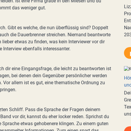
meiden. Ist eine Firma grade in den Miesen und du
Liz
 kommt das weniger gut.
Pro
Ent
rch. Gibt es welche, die nun überflüssig sind? Doppelt
Nac
auch die Dauerbrenner streichen. Niemand beantworte
20
lieber etwas zu finden, was kein Interviewer vor dir
 Interview ebenfalls interessanter.
uch dir eine Eingangsfrage, die leicht zu beantworten ist
agen, bei denen dein Gegenüber persönlicher werden
Hör
n. Vor allem ist es gut, eine thematische Ordnung zu
und
pringen.
Dei
Gre
Tex
tzten Schliff. Pass die Sprache der Fragen deinem
uns
 Band vor dir, kannst du eher locker reden. Sprichst du
ne Sprache etwas gehobenere klingen. Zu einem guten
gesammelter Informationen. Zum einen spart das