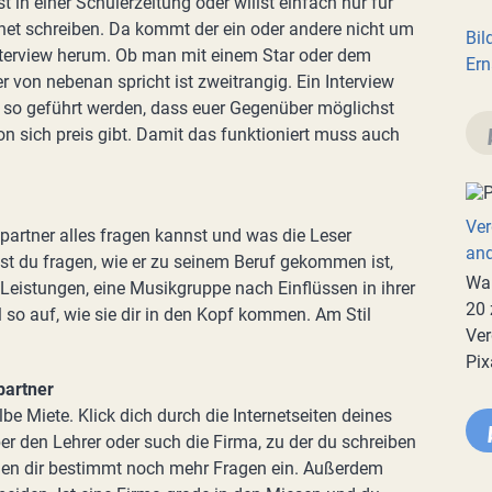
st in einer Schülerzeitung oder willst einfach nur für
net schreiben. Da kommt der ein oder andere nicht um
Bil
nterview herum. Ob man mit einem Star oder dem
Ern
r von nebenan spricht ist zweitrangig. Ein Interview
so geführt werden, dass euer Gegenüber möglichst
von sich preis gibt. Damit das funktioniert muss auch
Ver
wpartner alles fragen kannst und was die Leser
an
st du fragen, wie er zu seinem Beruf gekommen ist,
War
Leistungen, eine Musikgruppe nach Einflüssen in ihrer
20 
 so auf, wie sie dir in den Kopf kommen. Am Stil
Ver
Pix
partner
lbe Miete. Klick dich durch die Internetseiten deines
über den Lehrer oder such die Firma, zu der du schreiben
fallen dir bestimmt noch mehr Fragen ein. Außerdem