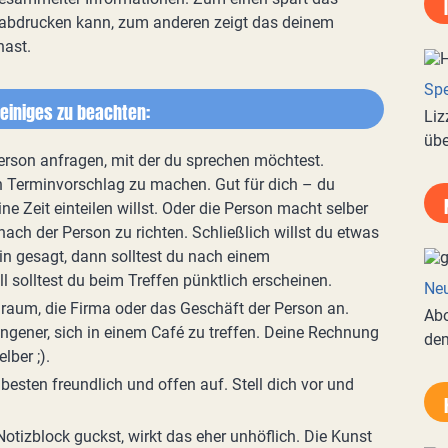
h abdrucken kann, zum anderen zeigt das deinem
hast.
Spe
 einiges zu beachten:
Liz
übe
 Person anfragen, mit der du sprechen möchtest.
en Terminvorschlag zu machen. Gut für dich – du
ne Zeit einteilen willst. Oder die Person macht selber
ach der Person zu richten. Schließlich willst du etwas
min gesagt, dann solltest du nach einem
l solltest du beim Treffen pünktlich erscheinen.
Neu
ndraum, die Firma oder das Geschäft der Person an.
Abo
gener, sich in einem Café zu treffen. Deine Rechnung
de
lber ;).
 besten freundlich und offen auf. Stell dich vor und
Notizblock guckst, wirkt das eher unhöflich. Die Kunst