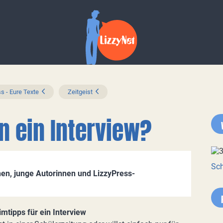
s - Eure Texte
Zeitgeist
 ein Interview?
Sch
en, junge Autorinnen und LizzyPress-
mtipps für ein Interview