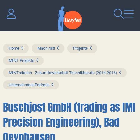
Home
Mach mit!
Projekte
MINT Projekte
MINTrelation - Zukunftswerkstatt Technikberufe (2014-2016)
UnternehmensPortraits
Buschjost GmbH (trading as IMI
Precision Engineering), Bad
Oeynhausen