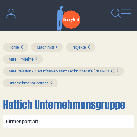
Home
Mach mit!
Projekte
MINT Projekte
MINTrelation - Zukunftswerkstatt Technikberufe (2014-2016)
UnternehmensPortraits
Hettich Unternehmensgruppe
Firmenportrait