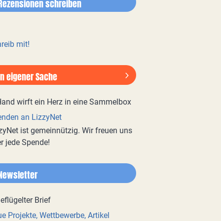
Rezensionen schreiben
reib mit!
In eigener Sache
nden an LizzyNet
zyNet ist gemeinnützig. Wir freuen uns
r jede Spende!
Newsletter
e Projekte, Wettbewerbe, Artikel