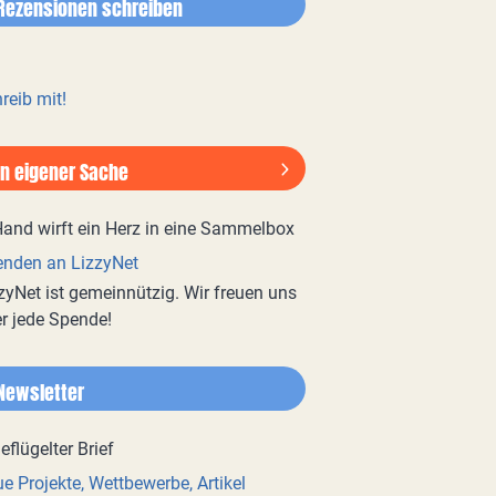
Rezensionen schreiben
reib mit!
In eigener Sache
nden an LizzyNet
zyNet ist gemeinnützig. Wir freuen uns
r jede Spende!
Newsletter
e Projekte, Wettbewerbe, Artikel