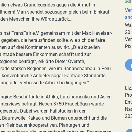
chlich etwas Grundlegendes gegen die Armut in
Ver
ländern! Man spendet sozusagen gleich beim Einkauf
an
 den Menschen ihre Würde zurück...
War
20 
ms hat TransFair e.V. gemeinsam mit der Max Havelaar-
Ver
gegeben, die herausfinden sollte, wie sich der faire
Pix
en auf drei Kontinenten auswirkt. „Die aktuellen
airtrade bessere Einkommen schafft und zur
ionen beiträgt“, erklärte Dieter Overath,
rtrade-starken Regionen, wie im Bananenanbau in Peru
 konventionelle Anbieter sogar Fairtrade-Standards
lung oder verbesserte Arbeitsbedingungen.“
Liz
Pro
ngige Beschäftigte in Afrika, Lateinamerika und Asien
Ent
interviews befragt. Neben 3750 Fragebögen wurde
Nac
gewertet. Dabei wurden Fallstudien in den
20
e, Baumwolle, Kakao und Blumen untersucht und die
rten Kleinbauernkooperativen, Plantagen und