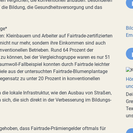
en verglichen, die konventionell anbauen. Besonderen
f die Bildung, die Gesundheitsversorgung und das
Bil
äge*
Ern
: Kleinbauern und Arbeiter auf Fairtrade-zertifizierten
nicht nur mehr, sondern ihre Einkommen sind auch
konventionellen Betrieben. Rund 64 Prozent der
 zu können, bei der Vergleichsgruppe waren es nur 51
aumwoll-Fallbeispiel konnten durch Fairtrade leichter
viele aus der untersuchten Fairtrade-Blumenplantage
Gegensatz zu unter 20 Prozent in konventionellen
Hör
und
 die lokale Infrastruktur, wie den Ausbau von Straßen,
Dei
 sich, die sich direkt in der Verbesserung im Bildungs-
Gre
Tex
uns
rgehoben, dass Fairtrade-Prämiengelder oftmals für