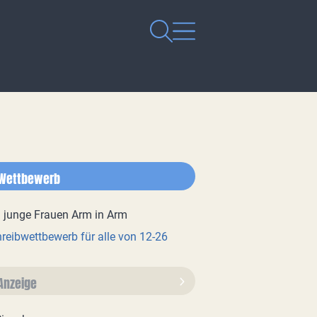
Wettbewerb
reibwettbewerb für alle von 12-26
Anzeige