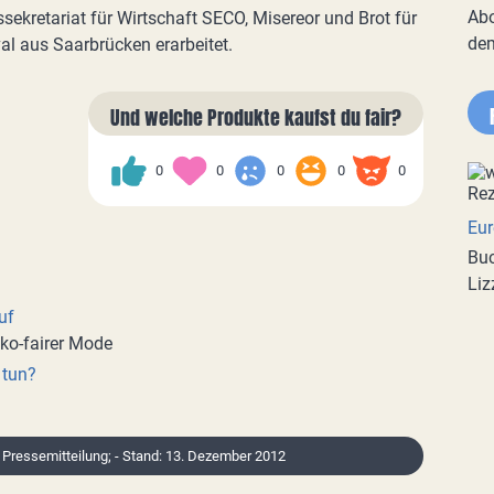
Abo
ekretariat für Wirtschaft SECO, Misereor und Brot für
de
al aus Saarbrücken erarbeitet.
Und welche Produkte kaufst du fair?
0
0
0
0
0
Eur
Buc
Liz
uf
öko-fairer Mode
 tun?
/ Pressemitteilung; - Stand: 13. Dezember 2012