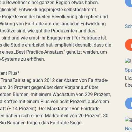
 die Bewohner einer ganzen Region etwas haben.
lichkeit, Entwicklungsprojekte selbstbestimmt
 Projekte von der breiten Bevölkerung akzeptiert und
Wirkung von Fairtrade auf die ländliche Entwicklung
Sch
-Absätze sind, wie gut die Produzenten und das
sind und wie ernst ihr Engagement für Fairtrade ist.
 die Studie erarbeitet hat, empfiehlt deshalb, dass die
e eines „Best Practice-Ansatzes“ genutzt werden, um
de-Systems zu erhöhen.
Spe
zent Plus*
Liz
ransFair stieg auch 2012 der Absatz von Fairtrade-
übe
 um 34 Prozent gegenüber dem Vorjahr auf über
werden Blumen, mit einem Wachstum von 229 Prozent,
d Kaffee mit einem Plus von acht Prozent, außerdem
ft (+ 14 Prozent). Der Marktanteil von Fairtrade-
sen nähern sich einem Marktanteil von 20 Prozent. 30
Bio-Bananen tragen das Fairtrade-Siegel.
Neu