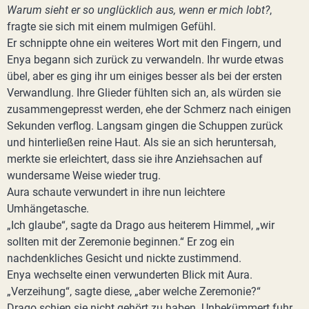
Warum sieht er so unglücklich aus, wenn er mich lobt?
,
fragte sie sich mit einem mulmigen Gefühl.
Er schnippte ohne ein weiteres Wort mit den Fingern, und
Enya begann sich zurück zu verwandeln. Ihr wurde etwas
übel, aber es ging ihr um einiges besser als bei der ersten
Verwandlung. Ihre Glieder fühlten sich an, als würden sie
zusammengepresst werden, ehe der Schmerz nach einigen
Sekunden verflog. Langsam gingen die Schuppen zurück
und hinterließen reine Haut. Als sie an sich heruntersah,
merkte sie erleichtert, dass sie ihre Anziehsachen auf
wundersame Weise wieder trug.
Aura schaute verwundert in ihre nun leichtere
Umhängetasche.
„Ich glaube“, sagte da Drago aus heiterem Himmel, „wir
sollten mit der Zeremonie beginnen.“ Er zog ein
nachdenkliches Gesicht und nickte zustimmend.
Enya wechselte einen verwunderten Blick mit Aura.
„Verzeihung“, sagte diese, „aber welche Zeremonie?“
Drago schien sie nicht gehört zu haben. Unbekümmert fuhr