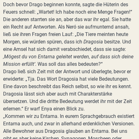
Doch bevor Drago beginnen konnte, sagte die Hüterin des
Feuers schnell: „Wartet! Ich habe noch eine Menge Fragen!“
Die anderen starrten sie an, aber das war ihr egal. Sie hatte
ein Recht auf Antworten. Als Neró sie aufmunternd ansah,
ließ sie ihren Fragen freien Lauf: „Die Tiere meinten heute
Morgen, sie würden spüren, dass ich
Dragosia
besitze. Und
eine Amsel hat sich damit verabschiedet, dass sie sagte:
‚Mögest du von Entarna geleitet werden, auf dass sich deine
Mission erfüllt‘
. Was soll das alles bedeuten?“
Drago ließ sich Zeit mit der Antwort und überlegte, bevor er
erwiderte: „Tja. Das Wort Dragosia hat viele Bedeutungen.
Eine davon beschreibt das Reich selbst, so wie ihr es kennt.
Dragosia lässt sich aber auch mit Charakterstärke
übersetzen. Und die dritte Bedeutung werdet ihr mit der Zeit
erlernen.“ Er warf Enya einen Blick zu.
„Kommen wir zu Entarna. In eurem Sprachgebrauch existiert
Entarna auch, und zwar in allerhand erdenklichen Versionen.
Alle Bewohner aus Dragosia glauben an Entarna. Bei uns
gibt es aber keine Kirchen, Synagogen, Moscheen oder