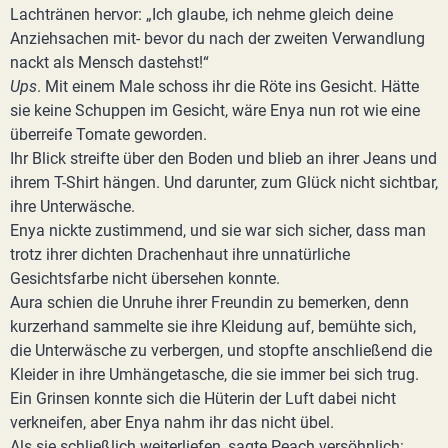
Lachtränen hervor: „Ich glaube, ich nehme gleich deine
Anziehsachen mit- bevor du nach der zweiten Verwandlung
nackt als Mensch dastehst!“
Ups
. Mit einem Male schoss ihr die Röte ins Gesicht. Hätte
sie keine Schuppen im Gesicht, wäre Enya nun rot wie eine
überreife Tomate geworden.
Ihr Blick streifte über den Boden und blieb an ihrer Jeans und
ihrem T-Shirt hängen. Und darunter, zum Glück nicht sichtbar,
ihre Unterwäsche.
Enya nickte zustimmend, und sie war sich sicher, dass man
trotz ihrer dichten Drachenhaut ihre unnatürliche
Gesichtsfarbe nicht übersehen konnte.
Aura schien die Unruhe ihrer Freundin zu bemerken, denn
kurzerhand sammelte sie ihre Kleidung auf, bemühte sich,
die Unterwäsche zu verbergen, und stopfte anschließend die
Kleider in ihre Umhängetasche, die sie immer bei sich trug.
Ein Grinsen konnte sich die Hüterin der Luft dabei nicht
verkneifen, aber Enya nahm ihr das nicht übel.
Als sie schließlich weiterliefen, sagte Peach versöhnlich: