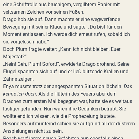
eine Schriftrolle aus brüchigem, vergilbtem Papier mit
seltsamen Zeichen vor seinen Füßen.
Drago hob sie auf. Dann machte er eine wegwerfende
Bewegung mit seiner Klaue und sagte: „Du bist für den
Moment entlassen. Ich werde dich erneut rufen, sobald ich
sie vorgelesen habe.“
Doch Plum fragte weiter: „Kann ich nicht bleiben, Euer
Majestät?“
„Nein! Geh, Plum! Sofort!“, erwiderte Drago drohend. Seine
Flügel spannten sich auf und er ließ blitzende Krallen und
Zähne zeigen.
Enya musste trotz der angespannten Situation lächeln.
Das
kenne ich doch.
Als die Hüterin des Feuers aber dem
Drachen zum ersten Mal begegnet war, hatte sie es weitaus
lustiger gefunden. Nun waren ihre Gedanken betrübt. Sie
wollte endlich wissen, wie die Prophezeiung lautete.
Besonders aufmunternd schien sie aufgrund all der düsteren
Anspielungen nicht zu sein.
Peach warf ihrem neuen Gefährten nun ebenfalls einen