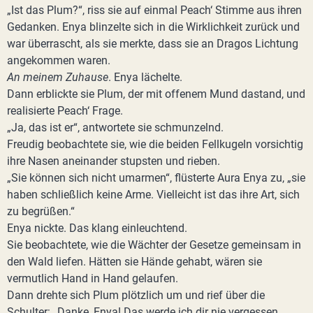
„Ist das Plum?“, riss sie auf einmal Peach‘ Stimme aus ihren
Gedanken. Enya blinzelte sich in die Wirklichkeit zurück und
war überrascht, als sie merkte, dass sie an Dragos Lichtung
angekommen waren.
An meinem Zuhause
. Enya lächelte.
Dann erblickte sie Plum, der mit offenem Mund dastand, und
realisierte Peach‘ Frage.
„Ja, das ist er“, antwortete sie schmunzelnd.
Freudig beobachtete sie, wie die beiden Fellkugeln vorsichtig
ihre Nasen aneinander stupsten und rieben.
„Sie können sich nicht umarmen“, flüsterte Aura Enya zu, „sie
haben schließlich keine Arme. Vielleicht ist das ihre Art, sich
zu begrüßen.“
Enya nickte. Das klang einleuchtend.
Sie beobachtete, wie die Wächter der Gesetze gemeinsam in
den Wald liefen. Hätten sie Hände gehabt, wären sie
vermutlich Hand in Hand gelaufen.
Dann drehte sich Plum plötzlich um und rief über die
Schulter: „Danke, Enya! Das werde ich dir nie vergessen,