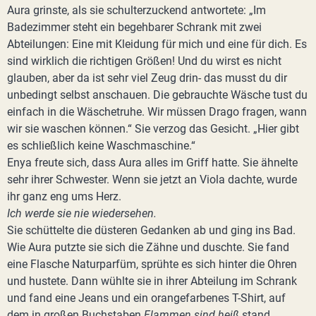
Aura grinste, als sie schulterzuckend antwortete: „Im
Badezimmer steht ein begehbarer Schrank mit zwei
Abteilungen: Eine mit Kleidung für mich und eine für dich. Es
sind wirklich die richtigen Größen! Und du wirst es nicht
glauben, aber da ist sehr viel Zeug drin- das musst du dir
unbedingt selbst anschauen. Die gebrauchte Wäsche tust du
einfach in die Wäschetruhe. Wir müssen Drago fragen, wann
wir sie waschen können.“ Sie verzog das Gesicht. „Hier gibt
es schließlich keine Waschmaschine.“
Enya freute sich, dass Aura alles im Griff hatte. Sie ähnelte
sehr ihrer Schwester. Wenn sie jetzt an Viola dachte, wurde
ihr ganz eng ums Herz.
Ich werde sie nie wiedersehen.
Sie schüttelte die düsteren Gedanken ab und ging ins Bad.
Wie Aura putzte sie sich die Zähne und duschte. Sie fand
eine Flasche Naturparfüm, sprühte es sich hinter die Ohren
und hustete. Dann wühlte sie in ihrer Abteilung im Schrank
und fand eine Jeans und ein orangefarbenes T-Shirt, auf
dem in großen Buchstaben
Flammen sind heiß
stand.