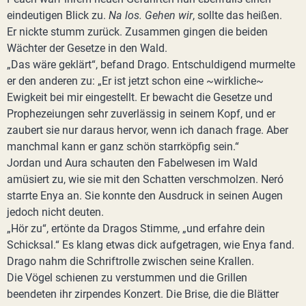
eindeutigen Blick zu.
Na los. Gehen wir
, sollte das heißen.
Er nickte stumm zurück. Zusammen gingen die beiden
Wächter der Gesetze in den Wald.
„Das wäre geklärt“, befand Drago. Entschuldigend murmelte
er den anderen zu: „Er ist jetzt schon eine ~wirkliche~
Ewigkeit bei mir eingestellt. Er bewacht die Gesetze und
Prophezeiungen sehr zuverlässig in seinem Kopf, und er
zaubert sie nur daraus hervor, wenn ich danach frage. Aber
manchmal kann er ganz schön starrköpfig sein.“
Jordan und Aura schauten den Fabelwesen im Wald
amüsiert zu, wie sie mit den Schatten verschmolzen. Neró
starrte Enya an. Sie konnte den Ausdruck in seinen Augen
jedoch nicht deuten.
„Hör zu“, ertönte da Dragos Stimme, „und erfahre dein
Schicksal.“ Es klang etwas dick aufgetragen, wie Enya fand.
Drago nahm die Schriftrolle zwischen seine Krallen.
Die Vögel schienen zu verstummen und die Grillen
beendeten ihr zirpendes Konzert. Die Brise, die die Blätter