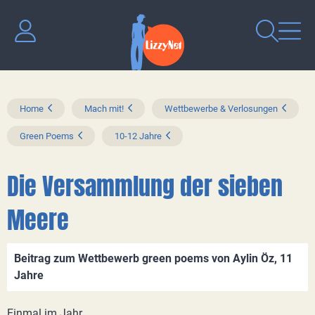
Home
Mach mit!
Wettbewerbe & Verlosungen
Green Poems
10-12 Jahre
Die Versammlung der sieben
Meere
Beitrag zum Wettbewerb green poems von Aylin Öz, 11
Jahre
Einmal im Jahr,