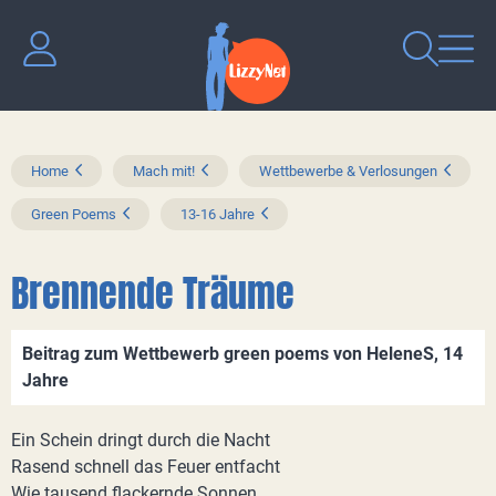
Home
Mach mit!
Wettbewerbe & Verlosungen
Green Poems
13-16 Jahre
Brennende Träume
Beitrag zum Wettbewerb green poems von HeleneS, 14
Jahre
Ein Schein dringt durch die Nacht
Rasend schnell das Feuer entfacht
Wie tausend flackernde Sonnen