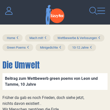
Home
Mach mit!
Wettbewerbe & Verlosungen
Green Poems
Minigedichte
10-12 Jahre
Die Umwelt
Beitrag zum Wettbewerb green poems von Leon und
Tamme, 10 Jahre
Früher da gab es noch Frieden, doch siehe jetzt,
nichts davon existiert .
Wir Menschen zerstören die Erde