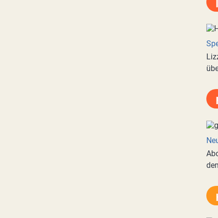
Spe
Liz
übe
Neu
Abo
de