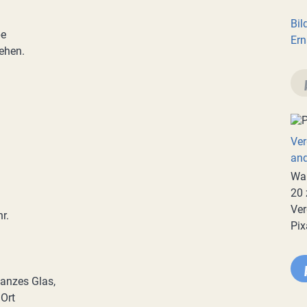
Bil
pe
Ern
ehen.
Ver
an
War
20 
Ver
r.
Pix
anzes Glas,
 Ort