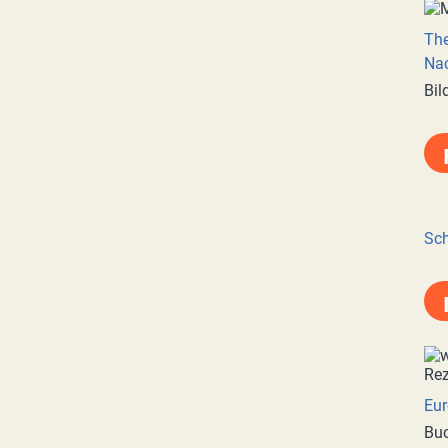
Th
Nac
Bil
Sch
Eur
Buc