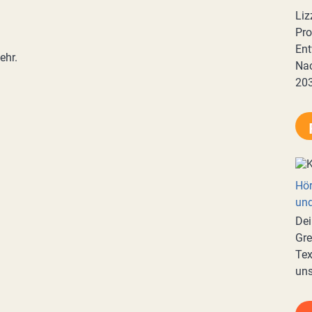
Liz
Pro
Ent
ehr.
Nac
20
Hör
und
Dei
Gre
Tex
uns