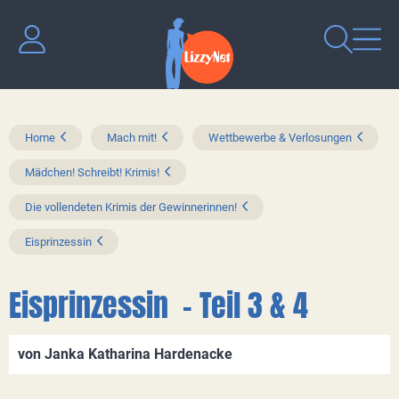
Home
Mach mit!
Wettbewerbe & Verlosungen
Mädchen! Schreibt! Krimis!
Die vollendeten Krimis der Gewinnerinnen!
Eisprinzessin
Eisprinzessin - Teil 3 & 4
von Janka Katharina Hardenacke