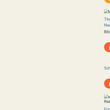
Th
Nac
Bil
Sch
Eur