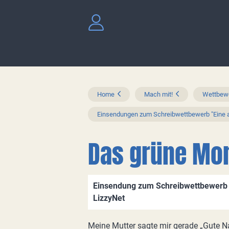
Home
Mach mit!
Wettbewe
Einsendungen zum Schreibwettbewerb "Eine a
Das grüne Mo
Einsendung zum Schreibwettbewerb "
LizzyNet
Meine Mutter sagte mir gerade „Gute Nac