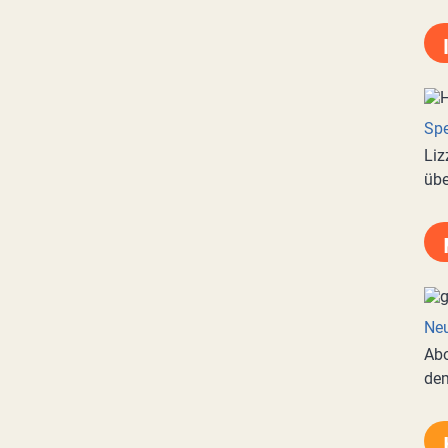
Spe
Liz
übe
Neu
Abo
de