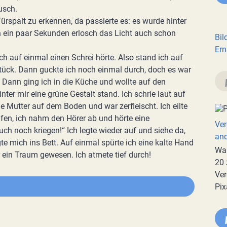
usch.
rspalt zu erkennen, da passierte es: es wurde hinter
ach ein paar Sekunden erlosch das Licht auch schon
Bil
Ern
ch auf einmal einen Schrei hörte. Also stand ich auf
 Stück. Dann guckte ich noch einmal durch, doch es war
“ Dann ging ich in die Küche und wollte auf den
nter mir eine grüne Gestalt stand. Ich schrie laut auf
 Mutter auf dem Boden und war zerfleischt. Ich eilte
ufen, ich nahm den Hörer ab und hörte eine
Ver
ch noch kriegen!“ Ich legte wieder auf und siehe da,
an
e mich ins Bett. Auf einmal spürte ich eine kalte Hand
War
r ein Traum gewesen. Ich atmete tief durch!
20 
Ver
Pix