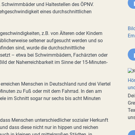
e, Schwimmbäder und Haltestellen des ÖPNV.
hgeschwindigkeit eines durchschnittlichen
Bil
eschwindigkeiten, z.B. von Älteren oder Kindern
Ern
e üblicherweise seltener aufgesucht werden und so
inden sind, wurde die durchschnittliche
setzt – etwa bei Schwimmbädern, Fachärzten oder
Bild der Naherreichbarkeit im Sinne der 15-Minuten-
Hör
 erreichen Menschen in Deutschland rund drei Viertel
und
 Minuten zu Fuß oder mit dem Fahrrad. In den am
Dei
iele im Schnitt sogar nur sechs bis acht Minuten
Gre
Tex
uns
 dass Menschen unterschiedlicher sozialer Herkunft
n und dass diese nicht nur in hippen und reichen
auch in kleinen und mittelgroßen Städten, in