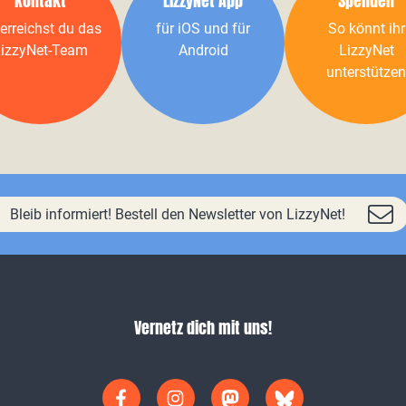
Kontakt
LizzyNet App
Spenden
erreichst du das
für iOS und für
So könnt ihr
izzyNet-Team
Android
LizzyNet
unterstützen
Bleib informiert! Bestell den Newsletter von LizzyNet!
Vernetz dich mit uns!