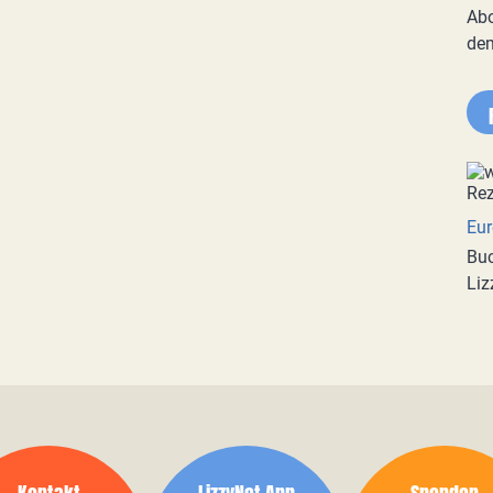
Abo
de
Eur
Buc
Liz