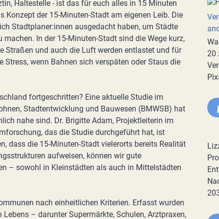
in, Haltestelle - ist das für euch alles in 15 Minuten
das Konzept der 15-Minuten-Stadt am eigenen Leib. Die
Ver
 sich Stadtplaner:innen ausgedacht haben, um Städte
an
u machen. In der 15-Minuten-Stadt sind die Wege kurz,
War
e Straßen und auch die Luft werden entlastet und für
20 
ge Stress, wenn Bahnen sich verspäten oder Staus die
Ver
Pix
schland fortgeschritten? Eine aktuelle Studie im
Wohnen, Stadtentwicklung und Bauwesen (BMWSB) hat
ich nahe sind. Dr. Brigitte Adam, Projektleiterin im
mforschung, das die Studie durchgeführt hat, ist
 dass die 15-Minuten-Stadt vielerorts bereits Realität
Liz
ngsstrukturen aufweisen, können wir gute
Pro
 – sowohl in Kleinstädten als auch in Mittelstädten
Ent
Nac
20
Kommunen nach einheitlichen Kriterien. Erfasst wurden
n Lebens – darunter Supermärkte, Schulen, Arztpraxen,