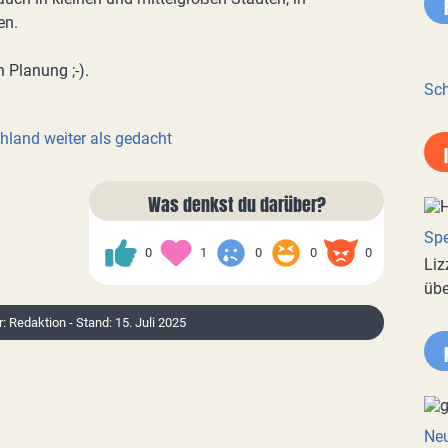
en.
n Planung ;-).
Sch
hland weiter als gedacht
Was denkst du darüber?
Spe
0
1
0
0
0
Liz
übe
r: Redaktion - Stand: 15. Juli 2025
Neu