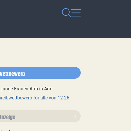
Wettbewerb
reibwettbewerb für alle von 12-26
Anzeige