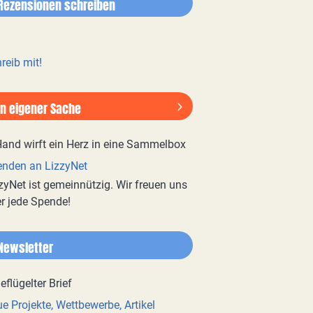
Rezensionen schreiben
reib mit!
In eigener Sache
nden an LizzyNet
zyNet ist gemeinnützig. Wir freuen uns
r jede Spende!
Newsletter
e Projekte, Wettbewerbe, Artikel