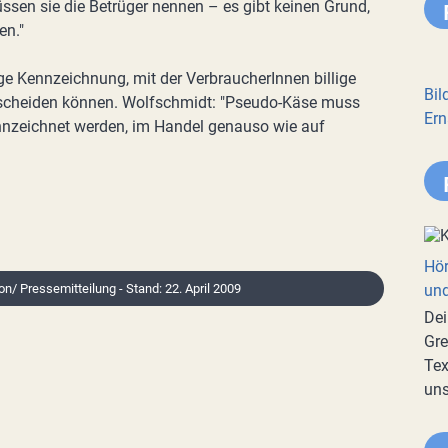
ssen sie die Betrüger nennen – es gibt keinen Grund,
en."
ge Kennzeichnung, mit der VerbraucherInnen billige
Bil
scheiden können. Wolfschmidt: "Pseudo-Käse muss
Ern
kennzeichnet werden, im Handel genauso wie auf
Hör
on/ Pressemitteilung - Stand: 22. April 2009
und
Dei
Gre
Tex
uns