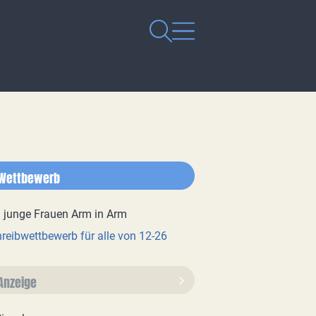
Wettbewerb
reibwettbewerb für alle von 12-26
Anzeige