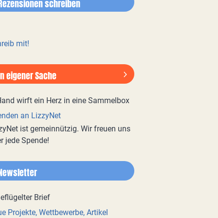
Rezensionen schreiben
reib mit!
In eigener Sache
nden an LizzyNet
zyNet ist gemeinnützig. Wir freuen uns
r jede Spende!
Newsletter
e Projekte, Wettbewerbe, Artikel