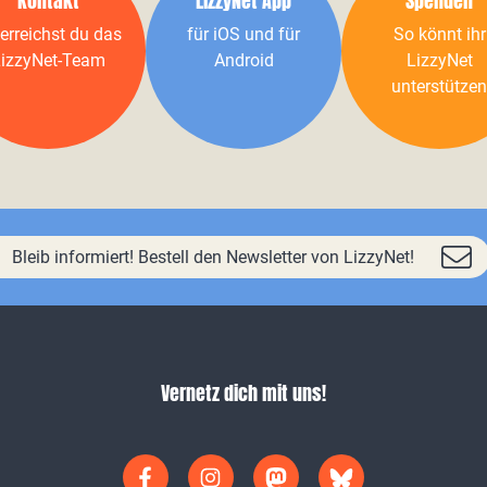
Kontakt
LizzyNet App
Spenden
erreichst du das
für iOS und für
So könnt ihr
izzyNet-Team
Android
LizzyNet
unterstützen
Bleib informiert! Bestell den Newsletter von LizzyNet!
Vernetz dich mit uns!