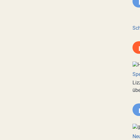
Sch
Spe
Liz
übe
Neu