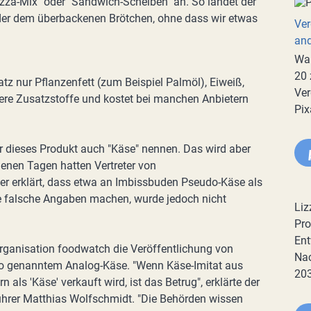
za-Mix" oder "Sandwich-Scheiben" an. So landet der
 oder dem überbackenen Brötchen, ohne dass wir etwas
Ver
an
War
20 
atz nur Pflanzenfett (zum Beispiel Palmöl), Eiweiß,
Ver
re Zusatzstoffe und kostet bei manchen Anbietern
Pix
ter dieses Produkt auch "Käse" nennen. Das wird aber
nen Tagen hatten Vertreter von
er erklärt, dass etwa an Imbissbuden Pseudo-Käse als
be falsche Angaben machen, wurde jedoch nicht
Liz
Pro
Ent
organisation foodwatch die Veröffentlichung von
Nac
so genanntem Analog-Käse. "Wenn Käse-Imitat aus
20
als 'Käse' verkauft wird, ist das Betrug", erklärte der
ührer Matthias Wolfschmidt. "Die Behörden wissen