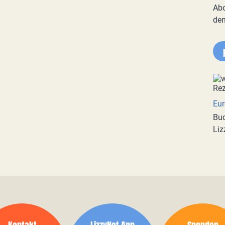
Abo
de
Eur
Buc
Liz