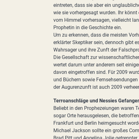
eintreten, dass sie aber ein unglaubli
wie sie vorhergesagt wurden. Ihr könnt
vom Himmel vorhersagen, vielleicht land
Prophetin in die Geschichte ein.
Um zu erkennen, dass die meisten Vor
erklärter Skeptiker sein, dennoch gibt 
Wahrsager und ihre Zunft der Falschpr
Die Gesellschaft zur wissenschaftlic
wertet darum unter anderem seit einig
davon eingetroffen sind. Für 2009 wur
und Büchern sowie Fernsehsendungen ge
der Augurenzunft ist auch 2009 verheer
Terroanschläge und Nessies Gefang
Beliebt in den Prophezeiungen waren T
sogar Orte herausgelesen, die betroff
Frankfurt und Berlin heimgesucht word
Michael Jackson sollte ein großes Com
Brad Pitt und Angelina Jolie getrennte