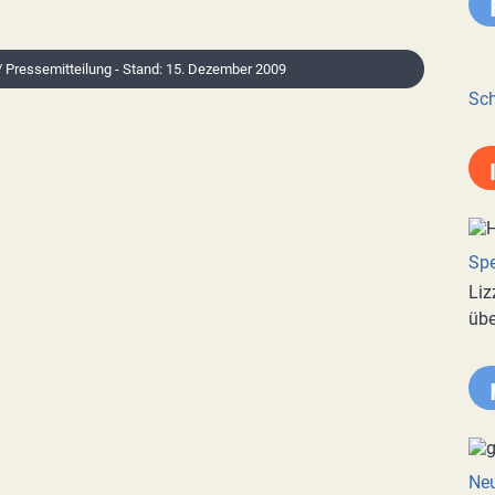
 / Pressemitteilung - Stand: 15. Dezember 2009
Sch
Spe
Liz
übe
Neu