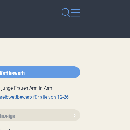
Wettbewerb
reibwettbewerb für alle von 12-26
Anzeige