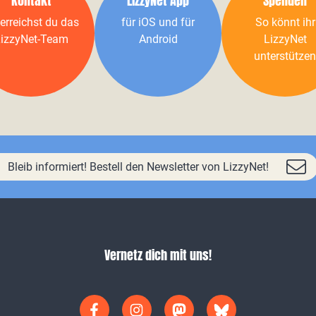
Kontakt
LizzyNet App
Spenden
erreichst du das
für iOS und für
So könnt ihr
izzyNet-Team
Android
LizzyNet
unterstützen
Bleib informiert! Bestell den Newsletter von LizzyNet!
Vernetz dich mit uns!