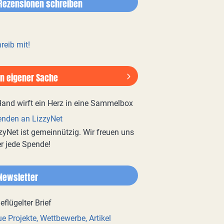
Rezensionen schreiben
reib mit!
In eigener Sache
nden an LizzyNet
zyNet ist gemeinnützig. Wir freuen uns
r jede Spende!
Newsletter
e Projekte, Wettbewerbe, Artikel