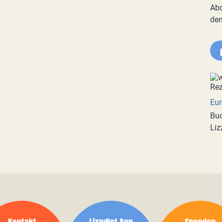
Abo
de
Eur
Buc
Liz