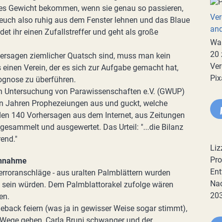
ches Gewicht bekommen, wenn sie genau so passieren,
Ver
 euch also ruhig aus dem Fenster lehnen und das Blaue
an
et ihr einen Zufallstreffer und geht als große
War
20 
hersagen ziemlicher Quatsch sind, muss man kein
Ver
es einen Verein, der es sich zur Aufgabe gemacht hat,
Pix
ognose zu überführen.
hen Untersuchung von Parawissenschaften e.V. (GWUP)
en Jahren Prophezeiungen aus und guckt, welche
den 140 Vorhersagen aus dem Internet, aus Zeitungen
sammelt und ausgewertet. Das Urteil: "...die Bilanz
end."
Liz
Pro
ennahme
Ent
erroranschläge - aus uralten Palmblättern wurden
Nac
en sein würden. Dem Palmblattorakel zufolge wären
20
en.
eback feiern (was ja in gewisser Weise sogar stimmt),
r Wege gehen, Carla Bruni schwanger und der