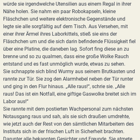
würde sie irgendwelche Utensilien aus einem Regal in ihrer
Nähe holen. Sie nahm ein paar Robokapseln, kleine
Fläschchen und weitere elektronische Gegenstände und
legte sie alle sorgfältig auf dem Tisch. Aus Versehen, mit
einer ihrer Ärmel ihres Laborkittels, stieß sie eins der
Fläschchen um und die sich darin befindende Flüssigkeit fiel
über eine Platine, die daneben lag. Sofort fing diese an zu
brenne und so zu qualmen, dass eine große Wolke Rauch
entstand und es fast unmöglich wurde, etwas zu sehen.
Sie schnappte sich blind Wurmy aus seinem Brutkasten und
rannte zur Tür. Sie zog den Alarmhebel neben der Tür runter
und ging in den Flur hinaus. „Alle raus!“, schrie sie. „Alle
raus! Das ist ein Notfall, eine giftige Gaswolke breitet sich im
Labor aus!“
Sie rannte mit dem postierten Wachpersonal zum nächsten
Notausgang raus und sah, als sie sich draußen umdrehte,
wie jetzt auch der Rest von den sämtlichen Mitarbeitern des
Instituts sich in der frischen Luft in Sicherheit brachten.
Darunter alle bekannten Gesichter und Freunde. Sie atmete