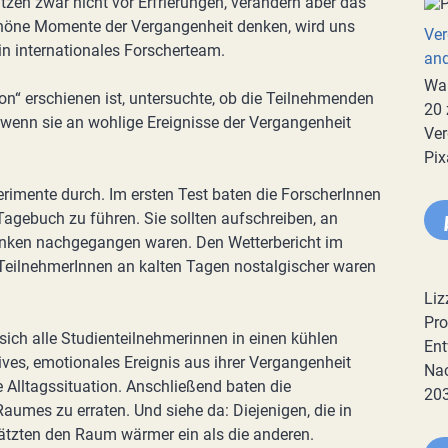
zen zwar nicht vor Erfrierungen, verändern aber das
höne Momente der Vergangenheit denken, wird uns
Ver
n internationales Forscherteam.
an
War
n“ erschienen ist, untersuchte, ob die Teilnehmenden
20 
enn sie an wohlige Ereignisse der Vergangenheit
Ver
Pix
erimente durch. Im ersten Test baten die ForscherInnen
agebuch zu führen. Sie sollten aufschreiben, an
nken nachgegangen waren. Den Wetterbericht im
TeilnehmerInnen an kalten Tagen nostalgischer waren
Liz
Pro
ich alle Studienteilnehmerinnen in einen kühlen
Ent
tives, emotionales Ereignis aus ihrer Vergangenheit
Nac
 Alltagssituation. Anschließend baten die
20
aumes zu erraten. Und siehe da: Diejenigen, die in
ätzten den Raum wärmer ein als die anderen.