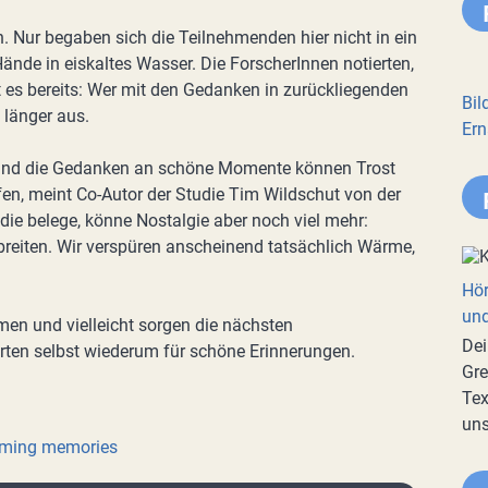
h. Nur begaben sich die Teilnehmenden hier nicht in ein
ände in eiskaltes Wasser. Die ForscherInnen notierten,
t es bereits: Wer mit den Gedanken in zurückliegenden
Bil
 länger aus.
Ern
 und die Gedanken an schöne Momente können Trost
n, meint Co-Autor der Studie Tim Wildschut von der
die belege, könne Nostalgie aber noch viel mehr:
breiten. Wir verspüren anscheinend tatsächlich Wärme,
Hör
und
men und vielleicht sorgen die nächsten
Dei
rten selbst wiederum für schöne Erinnerungen.
Gre
Tex
uns
rming memories