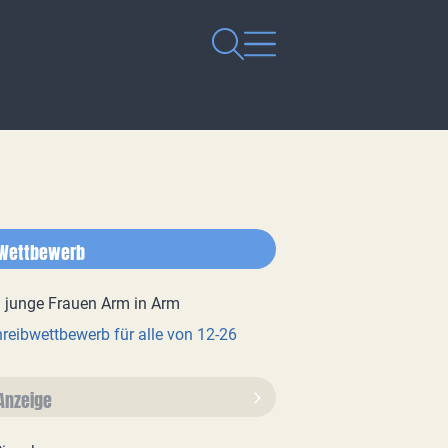
Wettbewerb
reibwettbewerb für alle von 12-26
Anzeige