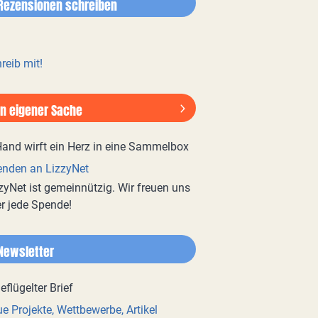
Rezensionen schreiben
reib mit!
In eigener Sache
nden an LizzyNet
zyNet ist gemeinnützig. Wir freuen uns
r jede Spende!
Newsletter
e Projekte, Wettbewerbe, Artikel