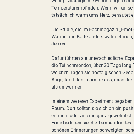
wenig. Nostalgische Erinnerungen schüt
Temperaturempfinden: Wenn wir an sc
tatsächlich warm ums Herz, behautet ei
Die Studie, die im Fachmagazin „Emotio
Wärme und Kälte anders wahrnehmen, w
denken.
Dafür führten sie unterschiedliche Exp
die Teilnehmenden, über 30 Tage lang T
welchen Tagen sie nostalgischen Geda
Auge, fand das Team heraus, dass die 
als an warmen.
In einem weiteren Experiment begaben s
Raum. Dort sollten sie sich an ein posi
erinnern oder an eine ganz gewöhnliche
ForscherInnen sie, die Temperatur des R
schönen Erinnerungen schwelgten, sch