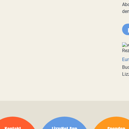
Abo
de
Eur
Buc
Liz