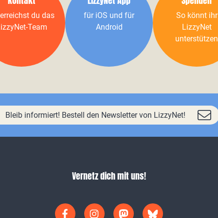
Kontakt
LizzyNet App
Spenden
erreichst du das
für iOS und für
So könnt ihr
izzyNet-Team
Android
LizzyNet
unterstützen
Bleib informiert! Bestell den Newsletter von LizzyNet!
Vernetz dich mit uns!