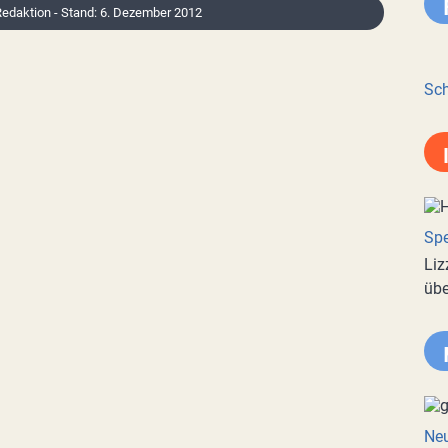
 Redaktion - Stand: 6. Dezember 2012
Sch
Spe
Liz
übe
Neu