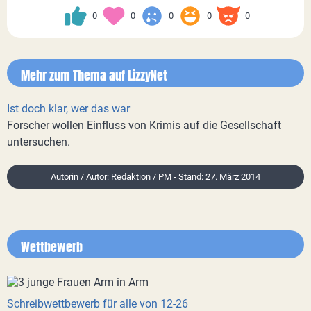
0
0
0
0
0
Mehr zum Thema auf LizzyNet
Ist doch klar, wer das war
Forscher wollen Einfluss von Krimis auf die Gesellschaft
untersuchen.
Autorin / Autor: Redaktion / PM - Stand: 27. März 2014
Wettbewerb
Schreibwettbewerb für alle von 12-26