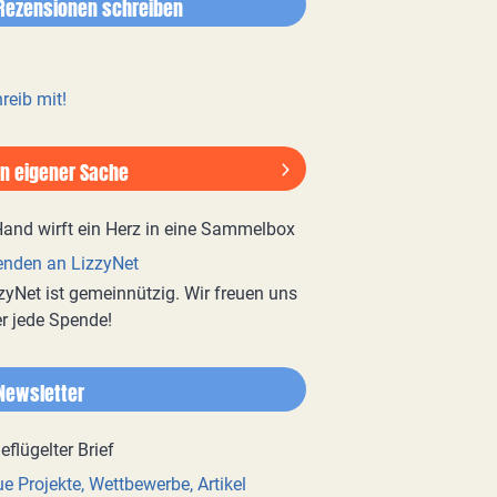
Rezensionen schreiben
reib mit!
In eigener Sache
nden an LizzyNet
zyNet ist gemeinnützig. Wir freuen uns
r jede Spende!
Newsletter
e Projekte, Wettbewerbe, Artikel