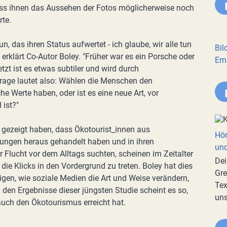
ass ihnen das Aussehen der Fotos möglicherweise noch
rte.
, das ihren Status aufwertet - ich glaube, wir alle tun
Bil
, erklärt Co-Autor Boley. "Früher war es ein Porsche oder
Ern
zt ist es etwas subtiler und wird durch
 Frage lautet also: Wählen die Menschen den
he Werte haben, oder ist es eine neue Art, vor
 ist?"
gezeigt haben, dass Ökotourist_innen aus
Hör
lungen heraus gehandelt haben und in ihren
und
 Flucht vor dem Alltags suchten, scheinen im Zeitalter
Dei
e Klicks in den Vordergrund zu treten. Boley hat dies
Gre
eigen, wie soziale Medien die Art und Weise verändern,
Tex
 den Ergebnisse dieser jüngsten Studie scheint es so,
uns
auch den Ökotourismus erreicht hat.