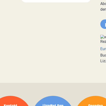
Abo
de
Eur
Buc
Liz