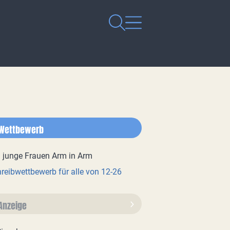
Wettbewerb
reibwettbewerb für alle von 12-26
Anzeige