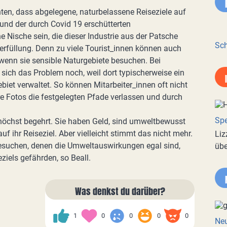
ten, dass abgelegene, naturbelassene Reiseziele auf
und der durch Covid 19 erschütterten
Nische sein, die dieser Industrie aus der Patsche
Sch
berfüllung. Denn zu viele Tourist_innen können auch
 wenn sie sensible Naturgebiete besuchen. Bei
 sich das Problem noch, weil dort typischerweise ein
biet verwaltet. So können Mitarbeiter_innen oft nicht
re Fotos die festgelegten Pfade verlassen und durch
Spe
 höchst begehrt. Sie haben Geld, sind umweltbewusst
 ihr Reiseziel. Aber vielleicht stimmt das nicht mehr.
Liz
esuchen, denen die Umweltauswirkungen egal sind,
übe
ziels gefährden, so Beall.
Was denkst du darüber?
1
0
0
0
0
Neu