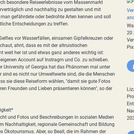
durch besondere Reiseerlebnisse vom Massenmarkt
rverträglich und nachhaltig zu gestalten und mit
Ver
nt man gefährdete oder bedrohte Arten kennen und soll
an
tliche Entscheidungen zu treffen.
War
20 
Selfies vor Wasserfällen, einsamen Gipfelkreuzen oder
Ver
ut, ahnt, dass es mit der altruistischen
Pix
 weit her ist und etwas ganz anderes wichtig ist:
 eigenen Account auf Instragm und Co. zu schießen.
er University of Georgia hat das Phänomen mal unter
r sind es nicht nur Umweltwerte sind, die die Menschen
s sie diese Reiseform wählen, "damit sie gute Fotos
hren Freunden und Lieben präsentieren können", so der
Liz
Pro
Ent
igkeit*
Nac
sucht und Fotos und Beschreibungen in sozialen Medien
20
ch um Nachhaltigkeit, regionale Gemeinschaft und Bildung
des Ökotourismus. Aber, so Beall, die im Rahmen der