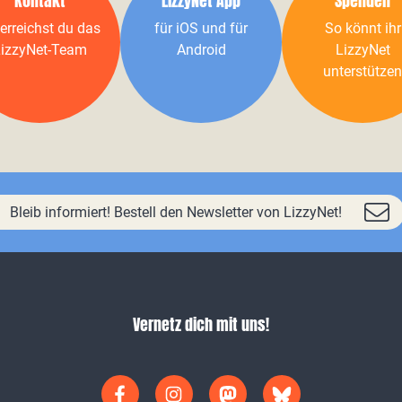
Kontakt
LizzyNet App
Spenden
erreichst du das
für iOS und für
So könnt ihr
izzyNet-Team
Android
LizzyNet
unterstützen
Bleib informiert! Bestell den Newsletter von LizzyNet!
Vernetz dich mit uns!