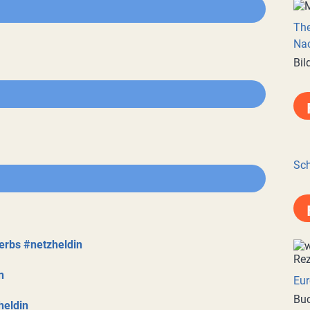
Th
Nac
Bil
Sch
erbs #netzheldin
n
Eur
Buc
heldin