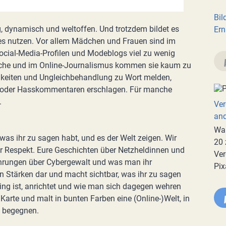
Bil
ig, dynamisch und weltoffen. Und trotzdem bildet es
Ern
e es nutzen. Vor allem Mädchen und Frauen sind im
ocial-Media-Profilen und Modeblogs viel zu wenig
ranche und im Online-Journalismus kommen sie kaum zu
gkeiten und Ungleichbehandlung zu Wort melden,
ms oder Hasskommentaren erschlagen. Für manche
.
Ver
an
War
was ihr zu sagen habt, und es der Welt zeigen. Wir
20 
ler Respekt. Eure Geschichten über Netzheldinnen und
Ver
fahrungen über Cybergewalt und was man ihr
Pix
n Stärken dar und macht sichtbar, was ihr zu sagen
ng ist, anrichtet und wie man sich dagegen wehren
arte und malt in bunten Farben eine (Online-)Welt, in
 begegnen.