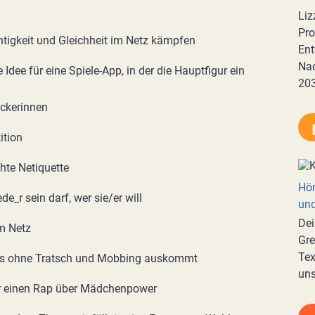
Liz
Pro
chtigkeit und Gleichheit im Netz kämpfen
Ent
Nac
Idee für eine Spiele-App, in der die Hauptfigur ein
20
ackerinnen
ition
hte Netiquette
Hör
ede_r sein darf, wer sie/er will
und
Dei
m Netz
Gre
Tex
 das ohne Tratsch und Mobbing auskommt
uns
er einen Rap über Mädchenpower