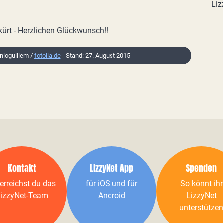
Liz
kürt - Herzlichen Glückwunsch!!
onioguillem /
fotolia.de
- Stand: 27. August 2015
Kontakt
LizzyNet App
Spenden
erreichst du das
für iOS und für
So könnt ihr
izzyNet-Team
Android
LizzyNet
unterstützen