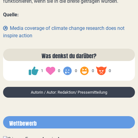
funktionieren, wenn sie in die Breite getragen würden.
Quelle:
Media coverage of climate change research does not
inspire action
Was denkst du darüber?
1
0
0
0
0
Autorin / Autor: Redaktion/ Pressemitteilung
Wettbewerb