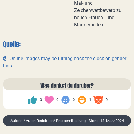
Mal- und
Zeichenwettbewerb zu
neuen Frauen - und
Männerbildern
Quelle:
Online images may be turning back the clock on gender
bias
Was denkst du darüber?
0
0
0
1
0
Autorin / Autor: Redaktion/ Pressemitteiliung - Stand: 18. März 2024