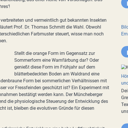
hres‘!
 verbreiteten und vermeintlich gut bekannten Insekten
läutert Prof. Dr. Thomas Schmitt die Wahl. Obwohl
Bil
terschiedlichen Farbmuster steuert, wisse man noch
Ern
ben.
Stellt die orange Form im Gegensatz zur
Sommerform eine Warnfärbung dar? Oder
genießt diese Form im Frühjahr auf dem
blätterbedeckten Boden am Waldrand eine
Hör
adenbraune Form bei sommerlichen Verhältnissen mit
und
er vor Fressfeinden geschützt ist? Ein Experiment mit
Dei
 Annahmen bestätigt werden kann. Der Müncheberger
Gre
end die physiologische Steuerung der Entwicklung des
Tex
t ist, bleiben die evolutiven Gründe für diesen
uns