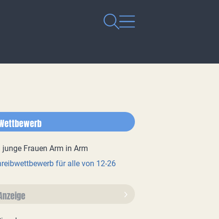
Wettbewerb
reibwettbewerb für alle von 12-26
Anzeige