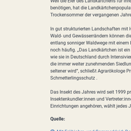
Weil die Eier des Landkärtchens für ih
benötigen, hat die Landkärtchenpopula
Trockensommer der vergangenen Jahre 
In gut strukturierten Landschaften mit
Wald- und Gewässerrändern können die 
entlang sonniger Waldwege mit einem br
noch häufig. „Das Landkärtchen ist ein I
wie sie in Deutschland durch Intensivi
die immer weiter zunehmenden Siedlungs
seltener wird“, schließt Agrarökologe Pr
Schmetterlingsschutz .
Das Insekt des Jahres wird seit 1999 p
Insektenkundler:innen und Vertreter:in
Einrichtungen angehören, wählt jedes 
Quelle: