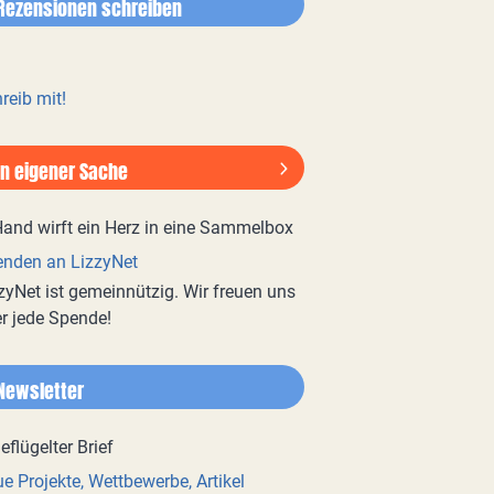
Rezensionen schreiben
reib mit!
In eigener Sache
nden an LizzyNet
zyNet ist gemeinnützig. Wir freuen uns
r jede Spende!
Newsletter
e Projekte, Wettbewerbe, Artikel