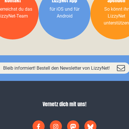
Kontakt
LizzyNet App
Spenden
erreichst du das
für iOS und für
So könnt ihr
izzyNet-Team
Android
LizzyNet
unterstützen
Bleib informiert! Bestell den Newsletter von LizzyNet!
Vernetz dich mit uns!