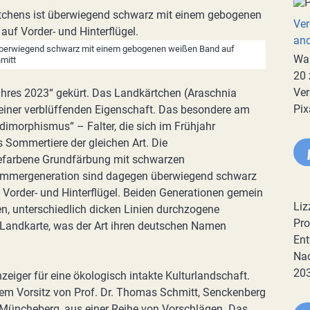
Ver
an
überwiegend schwarz mit einem gebogenen weißen Band auf
War
mitt
20 
Ver
ahres 2023“ gekürt. Das Landkärtchen (Araschnia
Pix
it einer verblüffenden Eigenschaft. Das besondere am
dimorphismus“ – Falter, die sich im Frühjahr
s Sommertiere der gleichen Art. Die
gefarbene Grundfärbung mit schwarzen
Sommergeneration sind dagegen überwiegend schwarz
order- und Hinterflügel. Beiden Generationen gemein
Liz
hen, unterschiedlich dicken Linien durchzogene
Pro
ne Landkarte, was der Art ihren deutschen Namen
Ent
Nac
20
eiger für eine ökologisch intakte Kulturlandschaft.
dem Vorsitz von Prof. Dr. Thomas Schmitt, Senckenberg
 Müncheberg, aus einer Reihe von Vorschlägen. Das