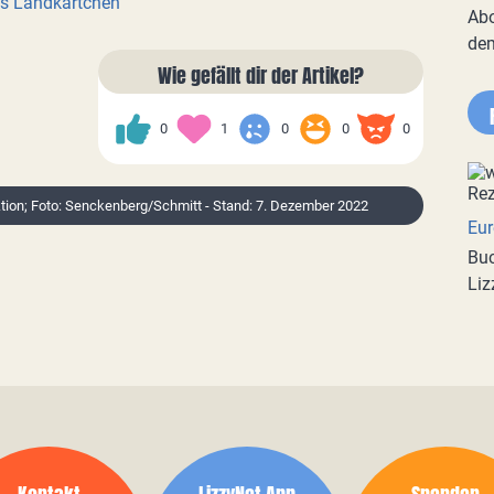
as Landkärtchen
Abo
de
Wie gefällt dir der Artikel?
0
1
0
0
0
ktion; Foto: Senckenberg/Schmitt - Stand: 7. Dezember 2022
Eur
Buc
Liz