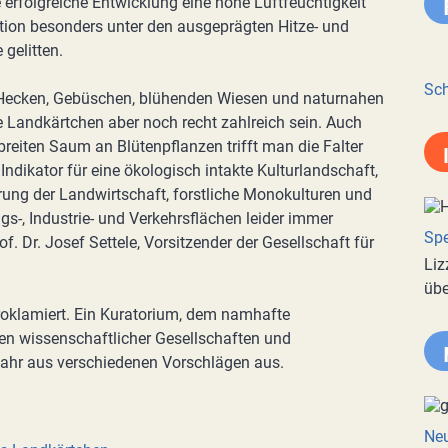
re erfolgreiche Entwicklung eine hohe Luftfeuchtigkeit
tion besonders unter den ausgeprägten Hitze- und
gelitten.
Sch
 Hecken, Gebüschen, blühenden Wiesen und naturnahen
Landkärtchen aber noch recht zahlreich sein. Auch
eiten Saum an Blütenpflanzen trifft man die Falter
ndikator für eine ökologisch intakte Kulturlandschaft,
erung der Landwirtschaft, forstliche Monokulturen und
-, Industrie- und Verkehrsflächen leider immer
Spe
of. Dr. Josef Settele, Vorsitzender der Gesellschaft für
Liz
übe
roklamiert. Ein Kuratorium, dem namhafte
nen wissenschaftlicher Gesellschaften und
Jahr aus verschiedenen Vorschlägen aus.
Neu